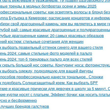
к быть вежливым и уважаемым: 19 правил разговорного эт
вые тренды в модных ботфортах осени и зимы 2025
офессиональные советы: как осветлять волосы в блонд без
уппа Бутырка в Кемерове: расписание концертов и информ
бери свой драгоценный камень: кем вы являетесь в мире г
лубой рай: самые красивые драгоценные и полудрагоценны
лубые драгоценные камни: 20 самых красивых образцов
ний костюм: стильные сочетания для женщин
к выбрать правильный оттенок синего для вашего стиля
ень 2024: самые стильные фото моделей в пальто
ень 2024: топ-5 трендовых пальто для всех стилей
к скрыть большой нос советы. Контуринг носа: фотоинструк
к выбрать одежду, подходящую для вашей фигуры
способов профессионально нанести тональное.. Спонжи
к подобрать Солнцезащитный крем. Как выбрать SPF
гкие и красивые прически для девочек в школу за 5 минут.
кие куртки носят с платьем. Эффект бочки: как носить плать
усно и бесформенно
 лучших брендов галстуков