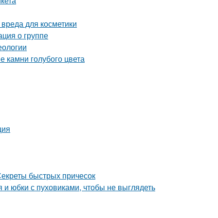
икета
 вреда для косметики
ация о группе
еологии
е камни голубого цвета
ция
 Секреты быстрых причесок
я и юбки с пуховиками, чтобы не выглядеть