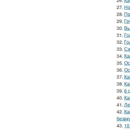
26.
Ка
27.
Но
28.
Пр
29.
Гр
30.
Вы
31.
Го
32.
Го
33.
Си
34.
Ка
35.
Ос
36.
Ос
37.
Ка
38.
Ка
39.
6 
40.
Ка
41.
Ле
42.
Ка
безвк
43.
10