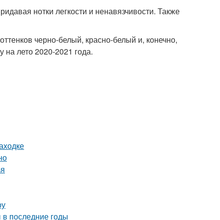
придавая нотки легкости и ненавязчивости. Также
ттенков черно-белый, красно-белый и, конечно,
 на лето 2020-2021 года.
аходке
но
ья
ру
 в последние годы