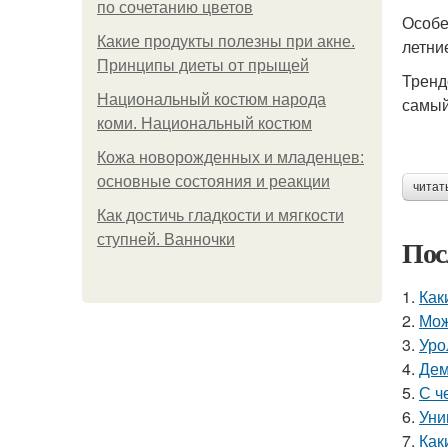
по сочетанию цветов
Особе
Какие продукты полезны при акне.
летни
Принципы диеты от прыщей
Тренд
Национальный костюм народа
самый
коми. Национальный костюм
Кожа новорожденных и младенцев:
основные состояния и реакции
читат
Как достичь гладкости и мягкости
ступней. Ванночки
Пос
1.
Как
2.
Мож
3.
Уро
4.
Дем
5.
С ч
6.
Уни
7.
Как