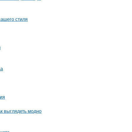
вашего стиля
м
да
ция
ак выглядеть модно