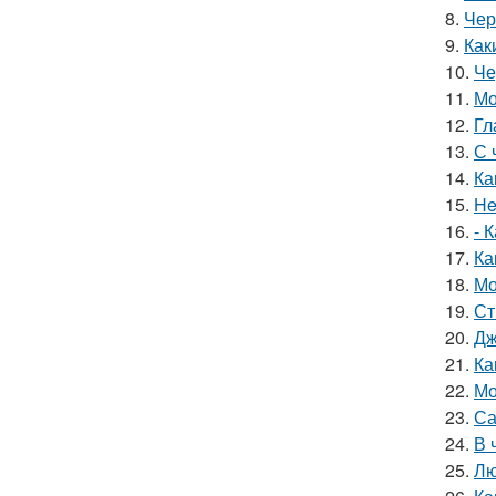
8.
Чер
9.
Как
10.
Че
11.
Мо
12.
Гл
13.
С 
14.
Ка
15.
He
16.
- 
17.
Ка
18.
Мо
19.
Ст
20.
Дж
21.
Ка
22.
Мо
23.
Са
24.
В 
25.
Лю