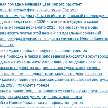
ная помада меняющая цвет: как это работает
ие интересные факты о экономике Сургута
рные помады для губ: как выбрать идеальный оттенок для 
дные тренды осени 2025: что носить в будущем сезоне
авные тренды весна-лето 2025: Новинки стиля и моды
чем носить платье этой весной: 10 идеальных сочетаний
кие рекорды и уникальные факты связаны с Новосибирско
adlines:
Какие музеи наиболее популярны среди туристов
кие природные парки и заповедники находятся вокруг горо
дные женские джинсы 2025: главные тенденции сезона
ильные подвороты на джинсах: как сделать их красивее
инсы женские с подворотами: модная тенденция сезона
к красиво подвернуть женские джинсы: пошаговая инструк
да 2025: что будет в тренде
мые горячие тренды холодного сезона 2025: что носить и к
чем разница между смартфоном и планшетом
бэ в Новосибирске: полная афиша концертов