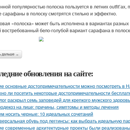
нной популярностью полоска пользуется в летних outfit’ах, 
е сарафаны в полоску смотрятся стильно и эффектно.
овая «полоска» может быть исполнена в вариантах разных о
 востребованный бело-голубой вариант сарафана в полоску
ь дальше →
ледние обновления на сайте:
ие основные достопримечательности можно посмотреть в Н
но ли посетить некоторые достопримечательности бесплат
лог раскрыл семь заповедей для крепкого мужского здоров
одекоз на лице: причины, симптомы и методы лечения
ем носить черные: 10 идеальных сочетаний
версальная обувь под леггинсы: как выбрать идеальную па
ие современные архитектурные проекты были реализованы