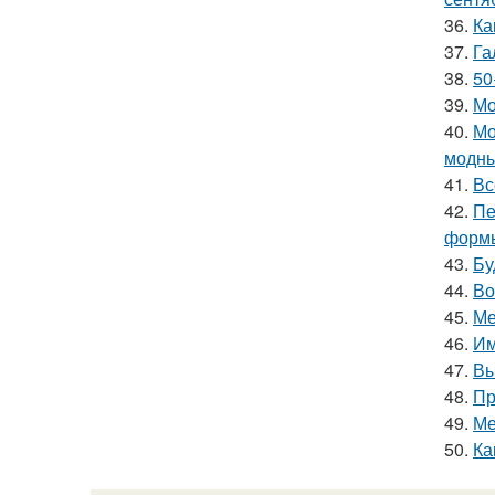
36.
Ка
37.
Га
38.
50
39.
Мо
40.
Мо
модны
41.
Вс
42.
Пе
форм
43.
Бу
44.
Во
45.
Ме
46.
Им
47.
Вы
48.
Пр
49.
Ме
50.
Ка