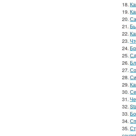
18.
Ка
19.
Ка
20.
Са
21.
Бы
22.
Ка
23.
Чт
24.
Бр
25.
Сд
26.
Бл
27.
Со
28.
Си
29.
Ка
30.
Се
31.
Че
32.
St
33.
Бо
34.
Сп
35.
Ст
сентя