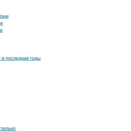
изни
ее
ге
 в последние годы
стильно