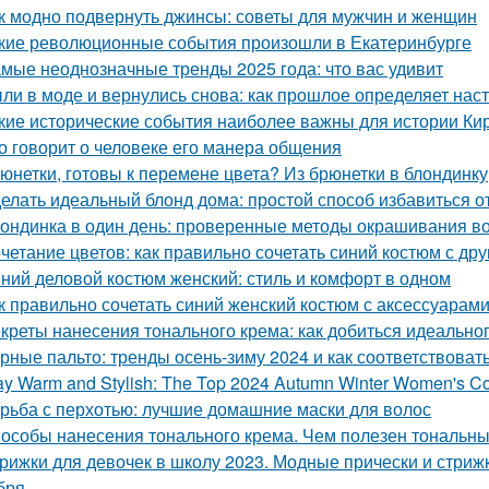
к модно подвернуть джинсы: советы для мужчин и женщин
кие революционные события произошли в Екатеринбурге
мые неоднозначные тренды 2025 года: что вас удивит
ли в моде и вернулись снова: как прошлое определяет на
кие исторические события наиболее важны для истории Ки
о говорит о человеке его манера общения
юнетки, готовы к перемене цвета? Из брюнетки в блондинку
елать идеальный блонд дома: простой способ избавиться 
ондинка в один день: проверенные методы окрашивания во
четание цветов: как правильно сочетать синий костюм с др
ний деловой костюм женский: стиль и комфорт в одном
к правильно сочетать синий женский костюм с аксессуарам
креты нанесения тонального крема: как добиться идеальног
рные пальто: тренды осень-зиму 2024 и как соответствоват
ay Warm and Stylish: The Top 2024 Autumn Winter Women's C
рьба с перхотью: лучшие домашние маски для волос
особы нанесения тонального крема. Чем полезен тональный
рижки для девочек в школу 2023. Модные прически и стрижк
бря.