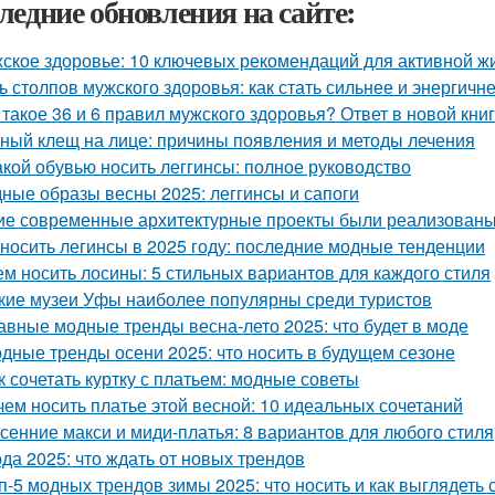
ледние обновления на сайте:
ское здоровье: 10 ключевых рекомендаций для активной ж
ь столпов мужского здоровья: как стать сильнее и энергичн
 такое 36 и 6 правил мужского здоровья? Ответ в новой кни
ный клещ на лице: причины появления и методы лечения
акой обувью носить леггинсы: полное руководство
ные образы весны 2025: леггинсы и сапоги
ие современные архитектурные проекты были реализованы
 носить легинсы в 2025 году: последние модные тенденции
ем носить лосины: 5 стильных вариантов для каждого стиля
кие музеи Уфы наиболее популярны среди туристов
авные модные тренды весна-лето 2025: что будет в моде
дные тренды осени 2025: что носить в будущем сезоне
к сочетать куртку с платьем: модные советы
чем носить платье этой весной: 10 идеальных сочетаний
сенние макси и миди-платья: 8 вариантов для любого стиля
да 2025: что ждать от новых трендов
п-5 модных трендов зимы 2025: что носить и как выглядеть 