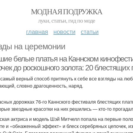
МОДНАЯ ПОДРУЖКА
луки, статьи, гид по моде
главная
новости
статьи
зды на церемонии
шие белые платья на Каннском кинофестив
чек до роскошного золота: 20 блестящих 
 самый верный способ притянуть к себе все взгляды на люб
ающий, словно драгоценность, наряд.
асных дорожках 76-го Каннского фестиваля блестящих плать
орые звездные красотки на них решились — кто-то прогадал,
ская актриса и модель Шэй Митчелл попала на первые пол
те и «обнаженный эффект» и блеск серебряных цепочек, из 