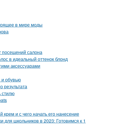
стоящее в мире моды
рова
от посещений салона
лос в идеальный оттенок блонд
угими аксессуарами
и и обувью
о результата
ь стилю
oats
 крем и с чего начать его нанесение
и для школьников в 2023: Готовимся к 1