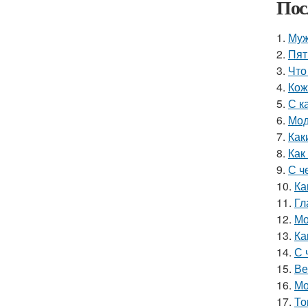
Пос
1.
Муж
2.
Пят
3.
Что
4.
Кож
5.
С к
6.
Мод
7.
Как
8.
Как
9.
С ч
10.
Ка
11.
Гл
12.
Мо
13.
Ка
14.
С 
15.
Ве
16.
Мо
17.
То