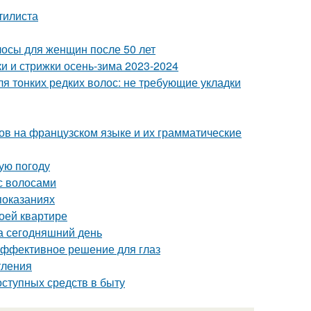
стилиста
лосы для женщин после 50 лет
и и стрижки осень-зима 2023-2024
я тонких редких волос: не требующие укладки
ов на французском языке и их грамматические
ую погоду
 с волосами
показаниях
воей квартире
а сегодняшний день
эффективное решение для глаз
тления
оступных средств в быту