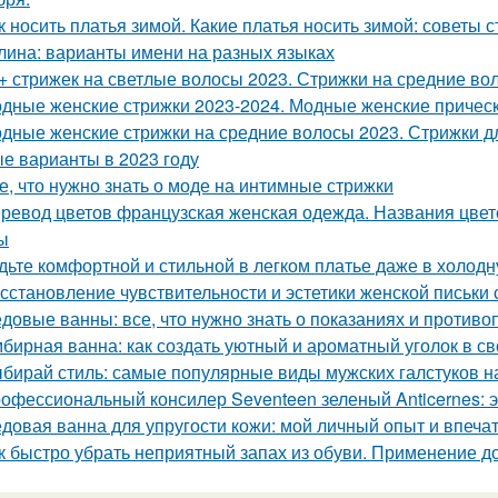
к носить платья зимой. Какие платья носить зимой: советы 
лина: варианты имени на разных языках
+ стрижек на светлые волосы 2023. Стрижки на средние во
дные женские стрижки 2023-2024. Модные женские прическ
дные женские стрижки на средние волосы 2023. Стрижки дл
е варианты в 2023 году
е, что нужно знать о моде на интимные стрижки
ревод цветов французская женская одежда. Названия цвет
ы
дьте комфортной и стильной в легком платье даже в холодн
сстановление чувствительности и эстетики женской письки
довые ванны: все, что нужно знать о показаниях и противо
бирная ванна: как создать уютный и ароматный уголок в с
бирай стиль: самые популярные виды мужских галстуков н
офессиональный консилер Seventeen зеленый Anticernes: 
довая ванна для упругости кожи: мой личный опыт и впеча
к быстро убрать неприятный запах из обуви. Применение д