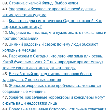
39.
Стрижка с челкой блонд. Выбор челки
40.
Уверенно и безопасно: простой способ сделать
интимную стрижку дома
41.
Краситель для синтетических Одежных тканей. Как
покрасить синтетику?
42.
Медовые ванны: все, что нужно знать о показаниях и
противопоказаниях
43.
Зимний радостный сезон: почему люди обожают
холодные месяцы
44.
Расскажем о Сегодня, что лето или зима или осень.
Какой будет зима 2023? Эти 7 народных примет скажут
точнее синоптиков, что ждать от погоды
45.
Беззаботный подход к использованию белого
карандаша: 7 полезных советов
46.
Женское здоровье: какие проблемы сталкиваются
современные женщины
47.
Узнайте, как зеленые корректоры и консилеры могут
скрыть ваши недостатки лица
48.
Бордовые замшевые ботфорты: стильные сочетания