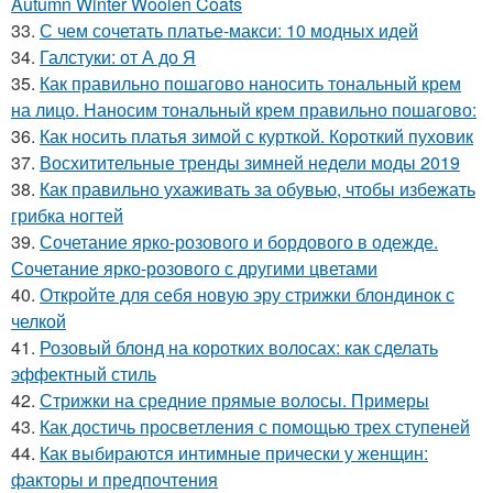
Autumn Winter Woolen Coats
33.
С чем сочетать платье-макси: 10 модных идей
34.
Галстуки: от А до Я
35.
Как правильно пошагово наносить тональный крем
на лицо. Наносим тональный крем правильно пошагово:
36.
Как носить платья зимой с курткой. Короткий пуховик
37.
Восхитительные тренды зимней недели моды 2019
38.
Как правильно ухаживать за обувью, чтобы избежать
грибка ногтей
39.
Сочетание ярко-розового и бордового в одежде.
Сочетание ярко-розового с другими цветами
40.
Откройте для себя новую эру стрижки блондинок с
челкой
41.
Розовый блонд на коротких волосах: как сделать
эффектный стиль
42.
Стрижки на средние прямые волосы. Примеры
43.
Как достичь просветления с помощью трех ступеней
44.
Как выбираются интимные прически у женщин:
факторы и предпочтения