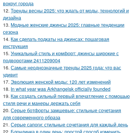
вокруг города
12.
Тренды весны 2025: что ждать от моды, технологий и
дизайна
13.
Модные женские джинсы 2025: главные тенденции
сезона
14.
Как сделать подкаты на джинсах: пошаговая
инструкция
15.
Уникальный стиль и комфорт: джинсы широкие с
подворотами 2411209004
16.
Самые неоднозначные тренды 2025 года: что вас
удивит
17.
Эволюция женской моды: 120 лет изменений
18.
In what year was Arkhangelsk officially founded
19.
Как создать сильный первый впечатление с помощью
стиля речи и манеры держать себя
20.
Серые ботфорты замшевые: стильные сочетания
для современного образа
21.
Серые сапоги: стильные сочетания для каждый день
22.
Блондинка в один день: простой способ изменить