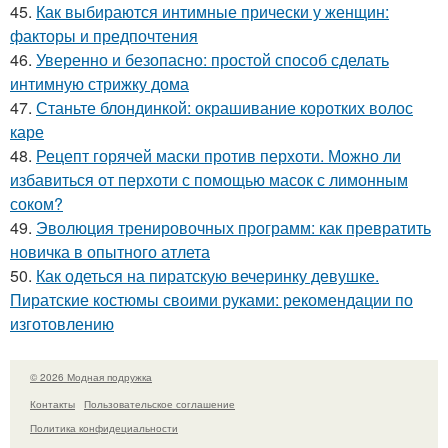
45.
Как выбираются интимные прически у женщин:
факторы и предпочтения
46.
Уверенно и безопасно: простой способ сделать
интимную стрижку дома
47.
Станьте блондинкой: окрашивание коротких волос
каре
48.
Рецепт горячей маски против перхоти. Можно ли
избавиться от перхоти с помощью масок с лимонным
соком?
49.
Эволюция тренировочных программ: как превратить
новичка в опытного атлета
50.
Как одеться на пиратскую вечеринку девушке.
Пиратские костюмы своими руками: рекомендации по
изготовлению
© 2026 Модная подружка
Контакты
Пользовательское соглашение
Политика конфидециальности