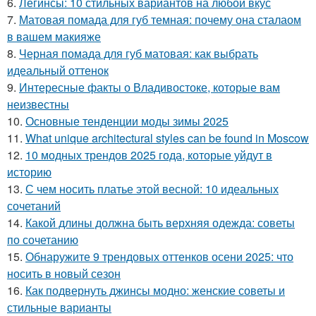
6.
Легинсы: 10 стильных вариантов на любой вкус
7.
Матовая помада для губ темная: почему она сталаом
в вашем макияже
8.
Черная помада для губ матовая: как выбрать
идеальный оттенок
9.
Интересные факты о Владивостоке, которые вам
неизвестны
10.
Основные тенденции моды зимы 2025
11.
What unique architectural styles can be found in Moscow
12.
10 модных трендов 2025 года, которые уйдут в
историю
13.
С чем носить платье этой весной: 10 идеальных
сочетаний
14.
Какой длины должна быть верхняя одежда: советы
по сочетанию
15.
Обнаружите 9 трендовых оттенков осени 2025: что
носить в новый сезон
16.
Как подвернуть джинсы модно: женские советы и
стильные варианты