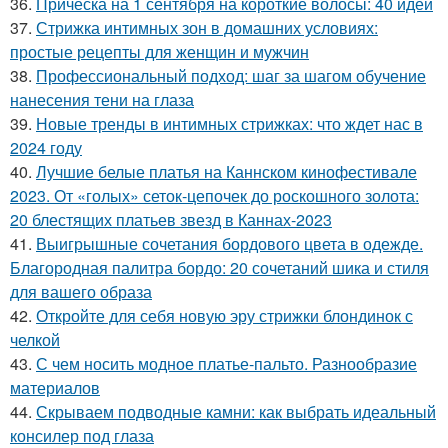
36.
Прическа на 1 сентября на короткие волосы: 40 идей
37.
Стрижка интимных зон в домашних условиях:
простые рецепты для женщин и мужчин
38.
Профессиональный подход: шаг за шагом обучение
нанесения тени на глаза
39.
Новые тренды в интимных стрижках: что ждет нас в
2024 году
40.
Лучшие белые платья на Каннском кинофестивале
2023. От «голых» сеток-цепочек до роскошного золота:
20 блестящих платьев звезд в Каннах-2023
41.
Выигрышные сочетания бордового цвета в одежде.
Благородная палитра бордо: 20 сочетаний шика и стиля
для вашего образа
42.
Откройте для себя новую эру стрижки блондинок с
челкой
43.
С чем носить модное платье-пальто. Разнообразие
материалов
44.
Скрываем подводные камни: как выбрать идеальный
консилер под глаза