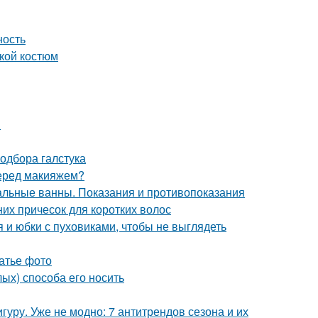
ность
кой костюм
м
одбора галстука
перед макияжем?
льные ванны. Показания и противопоказания
них причесок для коротких волос
я и юбки с пуховиками, чтобы не выглядеть
латье фото
лых) способа его носить
уру. Уже не модно: 7 антитрендов сезона и их