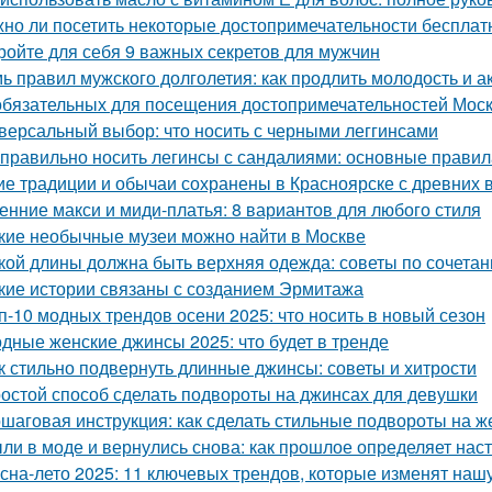
но ли посетить некоторые достопримечательности бесплат
ройте для себя 9 важных секретов для мужчин
ь правил мужского долголетия: как продлить молодость и а
обязательных для посещения достопримечательностей Мос
версальный выбор: что носить с черными леггинсами
 правильно носить легинсы с сандалиями: основные правил
ие традиции и обычаи сохранены в Красноярске с древних 
енние макси и миди-платья: 8 вариантов для любого стиля
кие необычные музеи можно найти в Москве
кой длины должна быть верхняя одежда: советы по сочета
кие истории связаны с созданием Эрмитажа
п-10 модных трендов осени 2025: что носить в новый сезон
дные женские джинсы 2025: что будет в тренде
к стильно подвернуть длинные джинсы: советы и хитрости
остой способ сделать подвороты на джинсах для девушки
шаговая инструкция: как сделать стильные подвороты на ж
ли в моде и вернулись снова: как прошлое определяет на
сна-лето 2025: 11 ключевых трендов, которые изменят наш