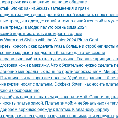
нера речи: как она влияет на наше общение
стый блонд: как избежать затемнения и грязи
ондинка за один день: простой способ изменить свою внеш
вые тренды в одежде: синий и темно-синий женский и мужс
вые тренды в моде: пальто осень зима 2024
сокий воротник: стиль и комфорт в одном
ay Warm and Stylish with the Winter 2024 Plush Coat
креты красоты: как сделать глаза больше и стробинг чисты
сенние модные тренды: топ-5 пальто для этой сезони
к правильно выбрать галстук мужчине. Главные принципы п
дготовка кожи к макияжу. Что обязательно нужно сделать 
авнение минеральных ванн по противопоказаниям. Минера
П 4 прически на короткие волосы. Удобно и красиво: 10 лет
кие куртки носят с платьем. Эффект бочки: как носить плать
усно и бесформенно
кую обувь надеть с платьем до колена зимой. Сапоги под п
к носить платье зимой. Платье зимой: 4 небанальных (и теп
дбираем верхнюю одежду к платью. К вязаному наряду
а одежда и аксессуары разрушают наш имидж и уродуют фиг