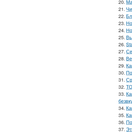
20.
Ма
21.
Чи
22.
Бл
23.
Но
24.
Но
25.
Вы
26.
St
27.
Се
28.
Ве
29.
Ка
30.
По
31.
Ср
32.
ТО
33.
Ка
безвк
34.
Ка
35.
Ка
36.
По
37.
Эт