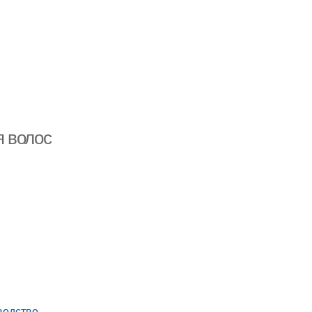
я волос
водство