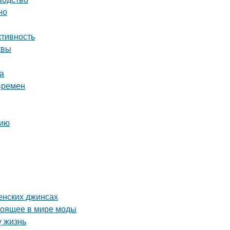
но
ктивность
квы
а
времен
нию
енских джинсах
стоящее в мире моды
у жизнь