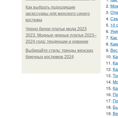
2.
Мож
Как выбрать подходящие
3.
Отк
аксессуары для женского синего
4.
Сем
костюма
5.
10 
Черно белое платье мода 2023
6.
Уни
2023. Модные черные платья 2023–
7.
Как
2024 года: тенденции и новинки
8.
Как
9.
Вес
Выбирайте стиль: тренды женских
10.
Ка
брючных костюмов 2024
11.
Ка
12.
Ка
13.
То
14.
Мо
15.
Ка
16.
Пр
17.
По
18.
Бы
19.
Ве