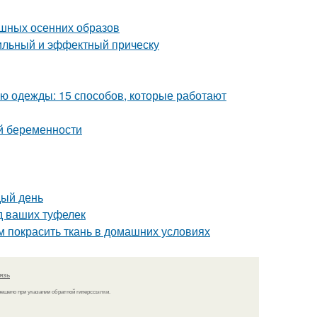
ошных осенних образов
тильный и эффектный прическу
ью одежды: 15 способов, которые работают
й беременности
дый день
д ваших туфелек
м покрасить ткань в домашних условиях
язь
решено при указании обратной гиперссылки.