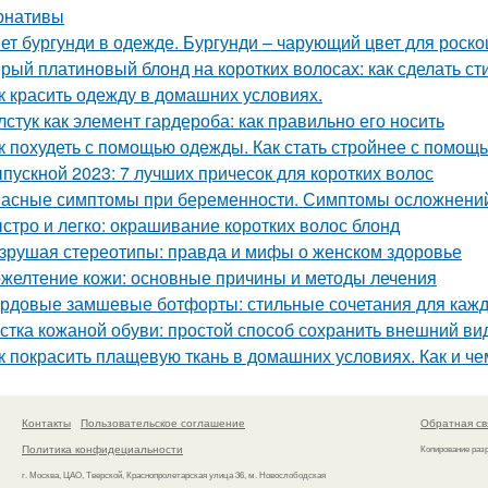
рнативы
ет бургунди в одежде. Бургунди – чарующий цвет для роск
рый платиновый блонд на коротких волосах: как сделать с
к красить одежду в домашних условиях.
лстук как элемент гардероба: как правильно его носить
к похудеть с помощью одежды. Как стать стройнее с помощ
пускной 2023: 7 лучших причесок для коротких волос
асные симптомы при беременности. Симптомы осложнени
стро и легко: окрашивание коротких волос блонд
зрушая стереотипы: правда и мифы о женском здоровье
желтение кожи: основные причины и методы лечения
рдовые замшевые ботфорты: стильные сочетания для каж
стка кожаной обуви: простой способ сохранить внешний ви
к покрасить плащевую ткань в домашних условиях. Как и че
Контакты
Пользовательское соглашение
Обратная св
Политика конфидециальности
Копирование раз
г. Москва, ЦАО, Тверской, Краснопролетарская улица 36, м. Новослободская