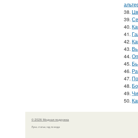
альте
38.
Цв
39.
Се
40.
Ка
41.
Га
42.
Ка
43.
Вы
44.
Оп
45.
Бы
46.
Ра
47.
По
48.
Бо
49.
Чи
50.
Ка
© 2026 Модная подружка
Луки, статьи, гид по моде