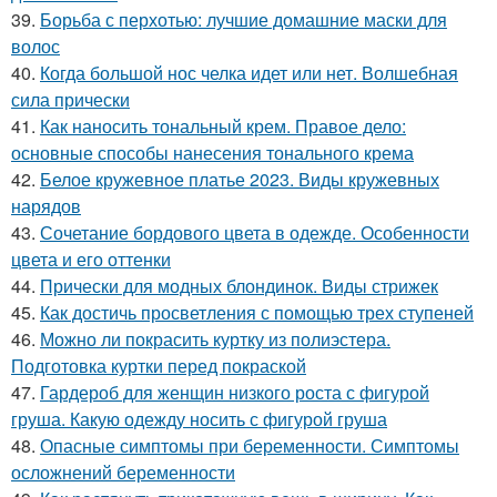
39.
Борьба с перхотью: лучшие домашние маски для
волос
40.
Когда большой нос челка идет или нет. Волшебная
сила прически
41.
Как наносить тональный крем. Правое дело:
основные способы нанесения тонального крема
42.
Белое кружевное платье 2023. Виды кружевных
нарядов
43.
Сочетание бордового цвета в одежде. Особенности
цвета и его оттенки
44.
Прически для модных блондинок. Виды стрижек
45.
Как достичь просветления с помощью трех ступеней
46.
Можно ли покрасить куртку из полиэстера.
Подготовка куртки перед покраской
47.
Гардероб для женщин низкого роста с фигурой
груша. Какую одежду носить с фигурой груша
48.
Опасные симптомы при беременности. Симптомы
осложнений беременности