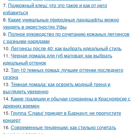
7.
Подкожный клещ: что это такое и как от него
избавиться
8.
Какие уникальные природные ландшафты можно
увидеть в окрестностях Уфы
9.
Полное руководство по сочетанию кожаных леггинсов
с разными нарядами
10.
Леггинсы после 40: как выбрать идеальный стиль
11.
Черная помада для губ матовая: как выбрать
идеальный оттенок
12.
Топ-10 темных помад: лучшие оттенки последнего
сезона
13.
Темная помада: как освоить модный тренд и
выглядеть уверенно
14.
Какие традиции и обычаи сохранены в Красноярске с
древних времен
15.
Группа 'Слава' приедет в Барнаул: не пропустите
концерт
16.
Современные тенденции: как стильно сочетать