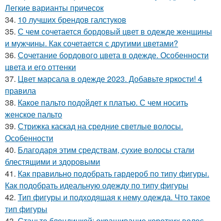
Легкие варианты причесок
34.
10 лучших брендов галстуков
35.
С чем сочетается бордовый цвет в одежде женщины
и мужчины. Как сочетается с другими цветами?
36.
Сочетание бордового цвета в одежде. Особенности
цвета и его оттенки
37.
Цвет марсала в одежде 2023. Добавьте яркости! 4
правила
38.
Какое пальто подойдет к платью. С чем носить
женское пальто
39.
Стрижка каскад на средние светлые волосы.
Особенности
40.
Благодаря этим средствам, сухие волосы стали
блестящими и здоровыми
41.
Как правильно подобрать гардероб по типу фигуры.
Как подобрать идеальную одежду по типу фигуры
42.
Тип фигуры и подходящая к нему одежда. Что такое
тип фигуры
43.
Станьте блондинкой: окрашивание коротких волос