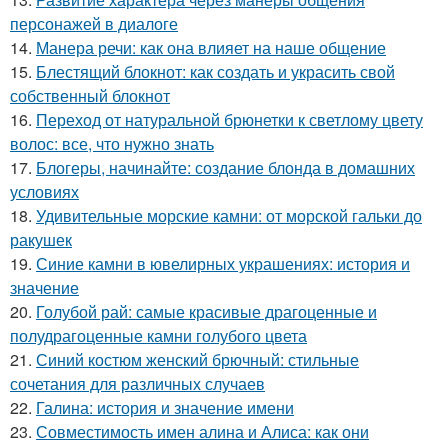
персонажей в диалоге
14.
Манера речи: как она влияет на наше общение
15.
Блестящий блокнот: как создать и украсить свой
собственный блокнот
16.
Переход от натуральной брюнетки к светлому цвету
волос: все, что нужно знать
17.
Блогеры, начинайте: создание блонда в домашних
условиях
18.
Удивительные морские камни: от морской гальки до
ракушек
19.
Синие камни в ювелирных украшениях: история и
значение
20.
Голубой рай: самые красивые драгоценные и
полудрагоценные камни голубого цвета
21.
Синий костюм женский брючный: стильные
сочетания для различных случаев
22.
Галина: история и значение имени
23.
Совместимость имен алина и Алиса: как они