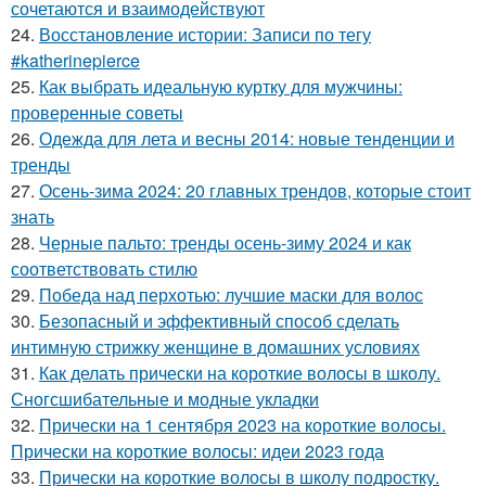
сочетаются и взаимодействуют
24.
Восстановление истории: Записи по тегу
#katherinepierce
25.
Как выбрать идеальную куртку для мужчины:
проверенные советы
26.
Одежда для лета и весны 2014: новые тенденции и
тренды
27.
Осень-зима 2024: 20 главных трендов, которые стоит
знать
28.
Черные пальто: тренды осень-зиму 2024 и как
соответствовать стилю
29.
Победа над перхотью: лучшие маски для волос
30.
Безопасный и эффективный способ сделать
интимную стрижку женщине в домашних условиях
31.
Как делать прически на короткие волосы в школу.
Сногсшибательные и модные укладки
32.
Прически на 1 сентября 2023 на короткие волосы.
Прически на короткие волосы: идеи 2023 года
33.
Прически на короткие волосы в школу подростку.