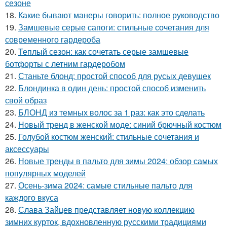
сезоне
18.
Какие бывают манеры говорить: полное руководство
19.
Замшевые серые сапоги: стильные сочетания для
современного гардероба
20.
Теплый сезон: как сочетать серые замшевые
ботфорты с летним гардеробом
21.
Станьте блонд: простой способ для русых девушек
22.
Блондинка в один день: простой способ изменить
свой образ
23.
БЛОНД из темных волос за 1 раз: как это сделать
24.
Новый тренд в женской моде: синий брючный костюм
25.
Голубой костюм женский: стильные сочетания и
аксессуары
26.
Новые тренды в пальто для зимы 2024: обзор самых
популярных моделей
27.
Осень-зима 2024: самые стильные пальто для
каждого вкуса
28.
Слава Зайцев представляет новую коллекцию
зимних курток, вдохновленную русскими традициями