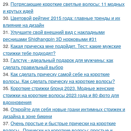
29.
Потрясающие короткие светлые волосы: 11 модных
и крутых идей
30.
Цветовой рейтинг 2015 года: главные тренды и их
влияние на дизайн
31.
Улучшите свой внешний вид с накладными
ресницами Shidhangpin 3D норковыми #31
32.
Какая прическа мне подойдет. Тест: какие мужские
стрижки тебе подходят?
33.
Галстук - идеальный подарок для мужчины: как
сделать правильный выбор
34.
Как сделать прическу самой себе на короткие
волосы. Как сделать прическу на короткие волосы?
35.
Короткие стрижки блонд 2023. Модные женские
стрижки на короткие волосы 2023 года и 80 фото для
вдохновения
36.
Откройте для себя новые грани интимных стрижек и
дизайна в зоне бикини
37.
Очень простые и быстрые прически на короткие
волосы.. Прически на короткие волосы: простые и