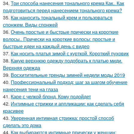
34.
Три способа нанесения тонального крема Как.. Как
подготовиться перед нанесением тонального крема?
35.
Как наносить тональный крем и пользоваться
спонжем. Виды спонжей
36.
Очень простые и быстрые прически на короткие
волосы.. Прически на короткие волосы: простые и
быстрые идеи на каждый день с видео
37.
Как носить платья зимой с курткой. Короткий пуховик
38.
Какую верхнюю одежду подобрать к платью миди.
Верхняя одежда
39.
Восхитительные тренды зимней недели моды 2019
40.
Профессиональный подход: шаг за шагом обучение
нанесения тени на глаза
41.
Каре с челкой блонд. Кому подойдет
42.
Интимные стрижки и аппликации: как сделать себя
красивее
43.
Уверенная интимная стрижка: простой способ
сделать это дома
44.
Как выбираются интимные прически у женщин: