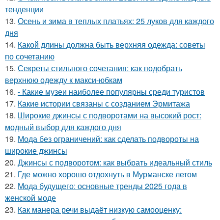
тенденции
13.
Осень и зима в теплых платьях: 25 луков для каждого
дня
14.
Какой длины должна быть верхняя одежда: советы
по сочетанию
15.
Секреты стильного сочетания: как подобрать
верхнюю одежду к макси-юбкам
16.
- Какие музеи наиболее популярны среди туристов
17.
Какие истории связаны с созданием Эрмитажа
18.
Широкие джинсы с подворотами на высокий рост:
модный выбор для каждого дня
19.
Мода без ограничений: как сделать подвороты на
широкие джинсы
20.
Джинсы с подворотом: как выбрать идеальный стиль
21.
Где можно хорошо отдохнуть в Мурманске летом
22.
Мода будущего: основные тренды 2025 года в
женской моде
23.
Как манера речи выдаёт низкую самооценку: