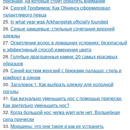
признаки, на которые стоит обратить внимание
24.
Сергей Трофимов: Как Обнинск сформировал
талантливого певца
25.
In what year was Arkhangelsk officially founded
26.
Серые замшевые: стильные сочетания верхней
одежды
27.
Осветление волос в домашних условиях: безопасный
и эффективный способ изменения цвета
28.
Голубые драгоценные камни: 20 самых красивых
образцов
29.
Синий костюм женский с брюками палаццо: стиль и
комфорт в одном
30.
Заголовок 1: Как выбрать одежду для холодной
погоды
31.
Как визуально уменьшить нос с помощью прически.
Как зрительно уменьшить нос?
32.
Когда большой нос челка идет или нет. Волшебная
сила прически
33.
Морщины: что они такое и как их устранить