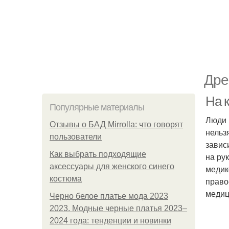
Дре
На к
Популярные материалы
Люди 
Отзывы о БАД Mirrolla: что говорят
нельзя
пользователи
завис
Как выбрать подходящие
на ру
аксессуары для женского синего
медик
костюма
право
медиц
Черно белое платье мода 2023
2023. Модные черные платья 2023–
2024 года: тенденции и новинки