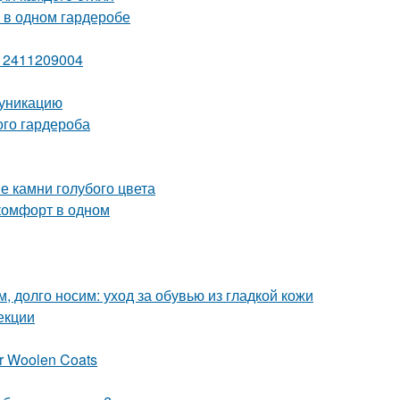
 в одном гардеробе
и 2411209004
муникацию
ого гардероба
е камни голубого цвета
комфорт в одном
, долго носим: уход за обувью из гладкой кожи
екции
er Woolen Coats