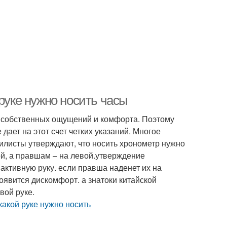
руке нужно носить часы
т собственных ощущений и комфорта. Поэтому
 дает на этот счет четких указаний. Многое
тилисты утверждают, что носить хронометр нужно
ой, а правшам – на левой.утверждение
активную руку. если правша наденет их на
появится дискомфорт. а знатоки китайской
вой руке.