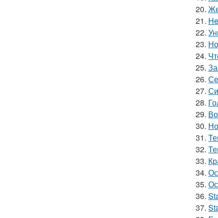
20.
Же
21.
He
22.
Ун
23.
Но
24.
Чт
25.
За
26.
Се
27.
Си
28.
Го
29.
Во
30.
Но
31.
Те
32.
Те
33.
Кр
34.
Ос
35.
Ос
36.
St
37.
St