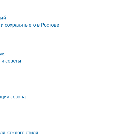
дый
и сохранять его в Ростове
ми
 и советы
нции сезона
ля каждого стиля