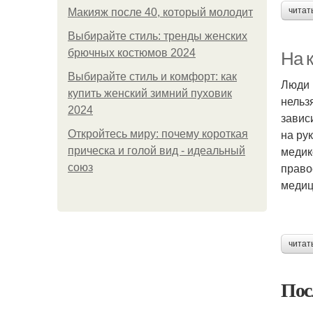
читат
Макияж после 40, который молодит
Выбирайте стиль: тренды женских
брючных костюмов 2024
На к
Выбирайте стиль и комфорт: как
Люди 
купить женский зимний пуховик
нельзя
2024
завис
на ру
Откройтесь миру: почему короткая
медик
прическа и голой вид - идеальный
право
союз
медиц
читат
Пос