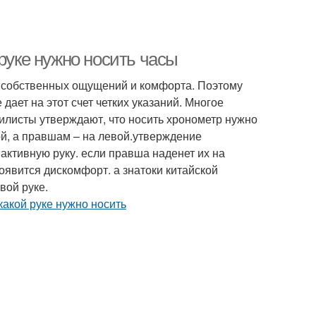
руке нужно носить часы
т собственных ощущений и комфорта. Поэтому
 дает на этот счет четких указаний. Многое
тилисты утверждают, что носить хронометр нужно
ой, а правшам – на левой.утверждение
активную руку. если правша наденет их на
появится дискомфорт. а знатоки китайской
вой руке.