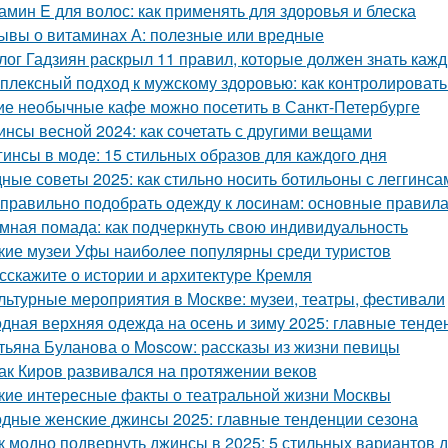
амин E для волос: как применять для здоровья и блеска
ывы о витаминах А: полезные или вредные
лог Гадзиян раскрыл 11 правил, которые должен знать каж
плексный подход к мужскому здоровью: как контролировать 
ие необычные кафе можно посетить в Санкт-Петербурге
инсы весной 2024: как сочетать с другими вещами
гинсы в моде: 15 стильных образов для каждого дня
ные советы 2025: как стильно носить ботильоны с леггинса
 правильно подобрать одежду к лосинам: основные правила
мная помада: как подчеркнуть свою индивидуальность
кие музеи Уфы наиболее популярны среди туристов
сскажите о истории и архитектуре Кремля
льтурные мероприятия в Москве: музеи, театры, фестивали
дная верхняя одежда на осень и зиму 2025: главные тенде
тьяна Буланова о Moscow: рассказы из жизни певицы
Как Киров развивался на протяжении веков
кие интересные факты о театральной жизни Москвы
дные женские джинсы 2025: главные тенденции сезона
к модно подвернуть джинсы в 2025: 5 стильных вариантов д