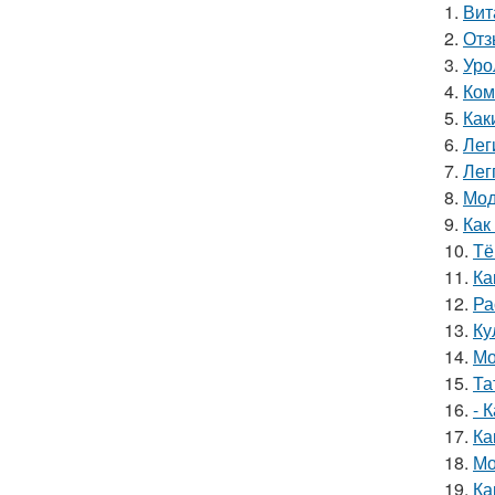
1.
Вит
2.
Отз
3.
Уро
4.
Ком
5.
Как
6.
Лег
7.
Лег
8.
Мод
9.
Как
10.
Тё
11.
Ка
12.
Ра
13.
Ку
14.
Мо
15.
Та
16.
- 
17.
Ка
18.
Мо
19.
Ка