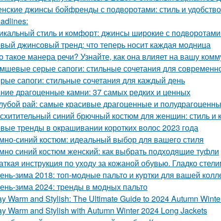
нские джинсы бойфренды с подворотами: стиль и удобство
adlines:
икальный стиль и комфорт: джинсы широкие с подворотам
вый джинсовый тренд: что теперь носит каждая модница
о такое манера речи? Узнайте, как она влияет на вашу ком
мшевые серые сапоги: стильные сочетания для современн
рые сапоги: стильные сочетания для каждый день
ние драгоценные камни: 37 самых редких и ценных
лубой рай: самые красивые драгоценные и полудрагоценны
схитительный синий брючный костюм для женщин: стиль и 
вые тренды в окрашивании коротких волос 2023 года
мно-синий костюм: идеальный выбор для вашего стиля
мно синий костюм женский: как выбрать подходящие туфли
аткая инструкция по уходу за кожаной обувью. Гладко стелим
ень-зима 2018: топ-модные пальто и куртки для вашей колл
ень-зима 2024: тренды в модных пальто
ay Warm and Stylish: The Ultimate Guide to 2024 Autumn Wint
ay Warm and Stylish with Autumn Winter 2024 Long Jackets