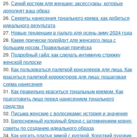
25.
Синий костюм для женщин: аксессуары, которые
дополнят ваш образ
26.
Секреты нанесения тонального крема: как добиться
идеального результата
27.
Новые тенденции в пальто для осень-зиму 2024 года
28.
Какие прически подойдут для женского лица с
большим носом. Правильная причёска
29.
Подробный гайд: как сделать интимную стрижку
женской полоски
30.
Как пользоваться палеткой консилеров для лица. Как
краситься палеткой корректоров для лица: пошаговая
схема нанесения
31.
Как правильно краситься тональным кремом. Как
подготовить лицо перед нанесением тонального
средства
32.
Письма женские с волосиками: история и значение
33.
Белоснежный холодный блонд с затемнением корня:
советы по созданию идеального образа
34.
Как носить платья зимой с курткой. Короткий пуховик