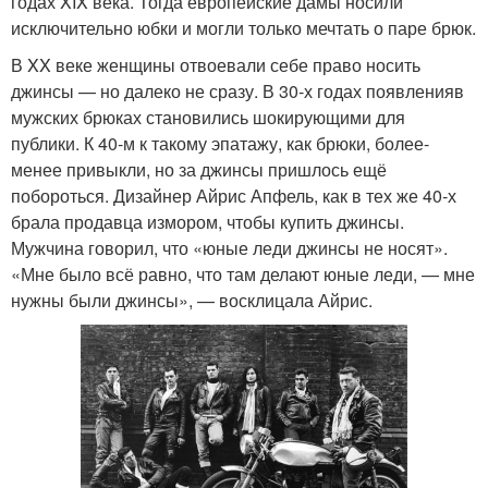
годах XIX века. Тогда европейские дамы носили
исключительно юбки и могли только мечтать о паре брюк.
В XX веке женщины отвоевали себе право носить
джинсы — но далеко не сразу. В 30‑х годах появленияв
мужских брюках становились шокирующими для
публики. К 40‑м к такому эпатажу, как брюки, более-
менее привыкли, но за джинсы пришлось ещё
побороться. Дизайнер Айрис Апфель, как в тех же 40‑х
брала продавца измором, чтобы купить джинсы.
Мужчина говорил, что «юные леди джинсы не носят».
«Мне было всё равно, что там делают юные леди, — мне
нужны были джинсы», — восклицала Айрис.