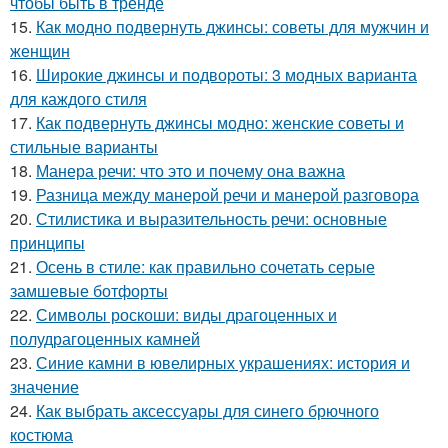
чтобы быть в тренде
15.
Как модно подвернуть джинсы: советы для мужчин и
женщин
16.
Широкие джинсы и подвороты: 3 модных варианта
для каждого стиля
17.
Как подвернуть джинсы модно: женские советы и
стильные варианты
18.
Манера речи: что это и почему она важна
19.
Разница между манерой речи и манерой разговора
20.
Стилистика и выразительность речи: основные
принципы
21.
Осень в стиле: как правильно сочетать серые
замшевые ботфорты
22.
Символы роскоши: виды драгоценных и
полудрагоценных камней
23.
Синие камни в ювелирных украшениях: история и
значение
24.
Как выбрать аксессуары для синего брючного
костюма