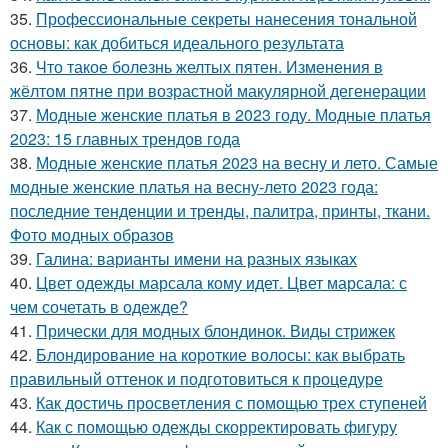
35.
Профессиональные секреты нанесения тональной
основы: как добиться идеального результата
36.
Что такое болезнь желтых пятен. Изменения в
жёлтом пятне при возрастной макулярной дегенерации
37.
Модные женские платья в 2023 году. Модные платья
2023: 15 главных трендов года
38.
Модные женские платья 2023 на весну и лето. Самые
модные женские платья на весну-лето 2023 года:
последние тенденции и тренды, палитра, принты, ткани.
Фото модных образов
39.
Галина: варианты имени на разных языках
40.
Цвет одежды марсала кому идет. Цвет марсала: с
чем сочетать в одежде?
41.
Прически для модных блондинок. Виды стрижек
42.
Блондирование на короткие волосы: как выбрать
правильный оттенок и подготовиться к процедуре
43.
Как достичь просветления с помощью трех ступеней
44.
Как с помощью одежды скорректировать фигуру