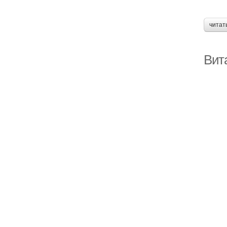
читат
Вита