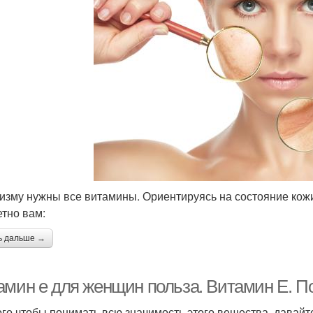
изму нужны все витамины. Ориентируясь на состояние кож
етно вам:
ь дальше →
амин е для женщин польза. Витамин E. П
ого чтобы понимать всю значимость этого вещества, давайт