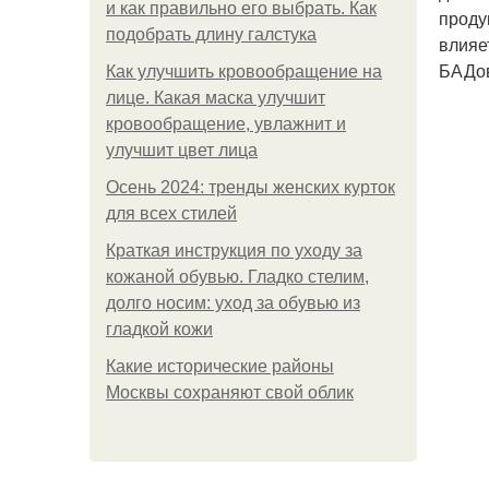
и как правильно его выбрать. Как
проду
подобрать длину галстука
влияе
БАДо
Как улучшить кровообращение на
лице. Какая маска улучшит
кровообращение, увлажнит и
улучшит цвет лица
Осень 2024: тренды женских курток
для всех стилей
Краткая инструкция по уходу за
кожаной обувью. Гладко стелим,
долго носим: уход за обувью из
гладкой кожи
Какие исторические районы
Москвы сохраняют свой облик