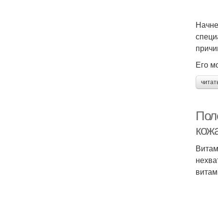
Начне
специ
причи
Его м
читат
Пол
кож
Витам
нехва
витам