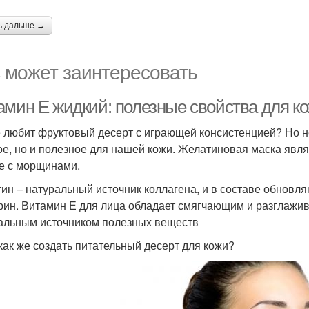
ь дальше →
 может заинтересовать
амин Е жидкий: полезные свойства для ко
е любит фруктовый десерт с играющей консистенцией? Но не
ое, но и полезное для нашей кожи. Желатиновая маска явл
е с морщинами.
ин – натуральный источник коллагена, и в составе обновл
рин. Витамин Е для лица обладает смягчающим и разглаж
альным источником полезных веществ
 как же создать питательный десерт для кожи?