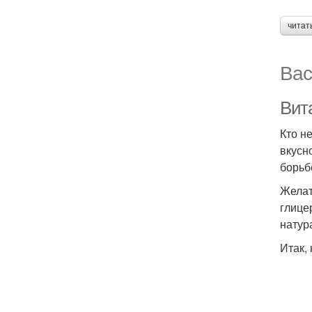
читат
Вас
Вит
Кто н
вкусн
борьб
Желат
глице
натур
Итак,