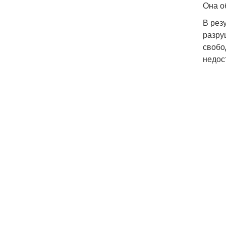
Она о
В рез
разру
свобо
недос