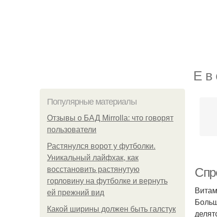
Е в
Популярные материалы
Отзывы о БАД Mirrolla: что говорят
пользователи
Растянулся ворот у футболки.
Уникальный лайфхак, как
восстановить растянутую
Спре
горловину на футболке и вернуть
Витам
ей прежний вид
Больш
Какой ширины должен быть галстук
делят