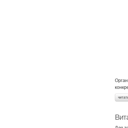
Орган
конкр
читат
Вит
Для т