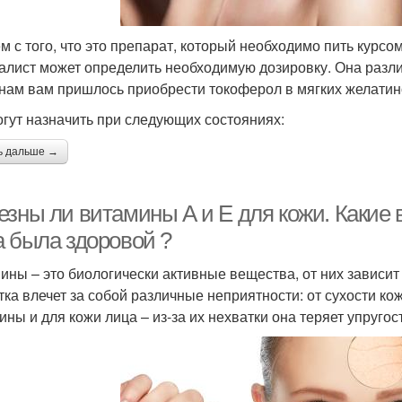
м с того, что это препарат, который необходимо пить курсом
алист может определить необходимую дозировку. Она различ
нам вам пришлось приобрести токоферол в мягких желатин
огут назначить при следующих состояниях:
ь дальше →
езны ли витамины А и Е для кожи. Какие 
а была здоровой ?
ины – это биологически активные вещества, от них зависит 
тка влечет за собой различные неприятности: от сухости к
ины и для кожи лица – из-за их нехватки она теряет упругост