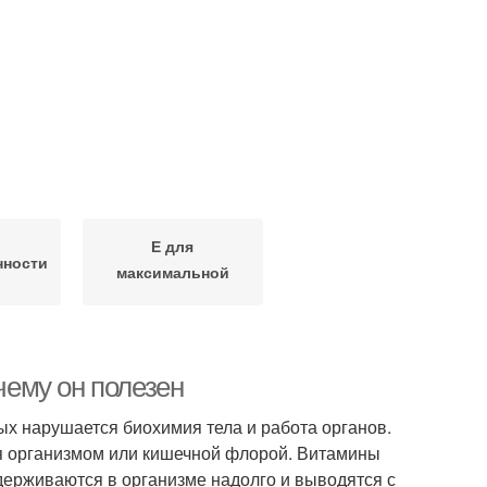
Е для
нности
максимальной
эффективности
чему он полезен
ых нарушается биохимия тела и работа органов.
ся организмом или кишечной флорой. Витамины
ерживаются в организме надолго и выводятся с