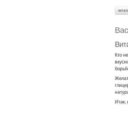
читат
Вас
Вит
Кто н
вкусн
борьб
Желат
глице
натур
Итак,