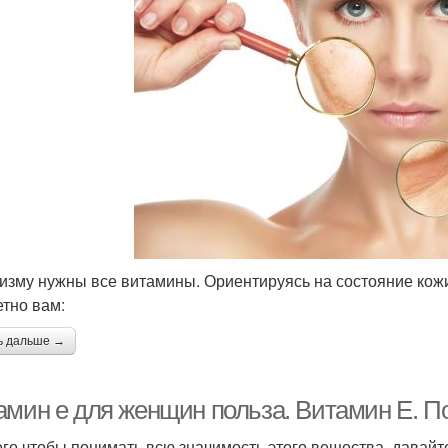
изму нужны все витамины. Ориентируясь на состояние кож
етно вам:
ь дальше →
амин е для женщин польза. Витамин E. П
ого чтобы понимать всю значимость этого вещества, давайт