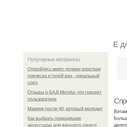
Е д
Популярные материалы
Откройтесь миру: почему короткая
прическа и голой вид - идеальный
союз
Отзывы о БАД Mirrolla: что говорят
пользователи
Спре
Макияж после 40, который молодит
Витам
Больш
Как выбрать подходящие
делят
аксессуары для женского синего