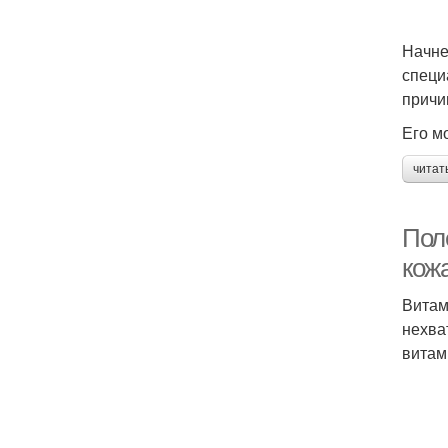
Начне
специ
причи
Его м
читат
Пол
кож
Витам
нехва
витам