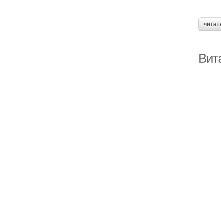
читат
Вита