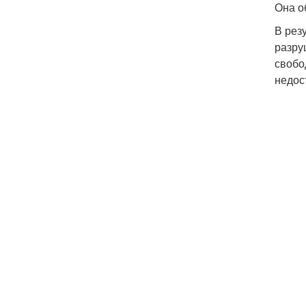
Она о
В рез
разру
свобо
недос