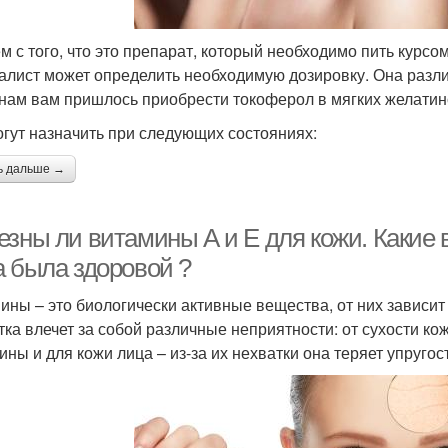
м с того, что это препарат, который необходимо пить курсом
алист может определить необходимую дозировку. Она различ
нам вам пришлось приобрести токоферол в мягких желатин
огут назначить при следующих состояниях:
ь дальше →
езны ли витамины А и Е для кожи. Какие 
а была здоровой ?
ины – это биологически активные вещества, от них зависит 
тка влечет за собой различные неприятности: от сухости к
ины и для кожи лица – из-за их нехватки она теряет упругост