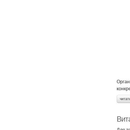
Орган
конкр
читат
Вит
Для т