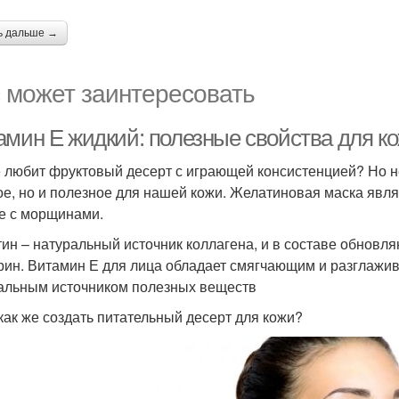
ь дальше →
 может заинтересовать
амин Е жидкий: полезные свойства для ко
е любит фруктовый десерт с играющей консистенцией? Но не
ое, но и полезное для нашей кожи. Желатиновая маска явл
е с морщинами.
ин – натуральный источник коллагена, и в составе обновл
рин. Витамин Е для лица обладает смягчающим и разглаж
альным источником полезных веществ
 как же создать питательный десерт для кожи?