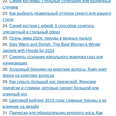
22.
Синие костюмы: стильные сочетания для различных
случаев
23.
Как выбрать правильный оттенок синего для вашего
стиля
24.
Синий костюм с юбкой: 5 способов сочетать
элегантный и стильный образ
25.
Осень-зима 2024: тренды в модных пальто
26.
Stay Warm and Stylish: The Best Women's Winter
Jackets with Hoods for 2024
27.
Секреты создания идеального макияжа глаз для
начинающих
28.
Холодный блондин на короткие волосы. Кому идет
блонд на коротких волосах
29.
Как скрыть большой нос прической. Женские
причёски и стрижки, которые скроют большой или
длинный нос
30.
Цветовой рейтинг 2015 года: главные тренды и их
влияние на дизайн
31.
Прически для обладательниц крупного носа. Как