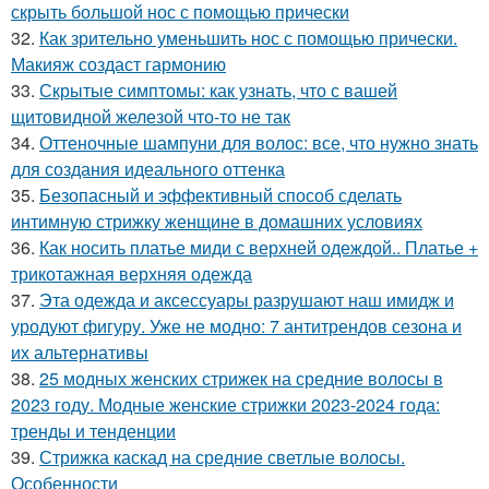
скрыть большой нос с помощью прически
32.
Как зрительно уменьшить нос с помощью прически.
Макияж создаст гармонию
33.
Скрытые симптомы: как узнать, что с вашей
щитовидной железой что-то не так
34.
Оттеночные шампуни для волос: все, что нужно знать
для создания идеального оттенка
35.
Безопасный и эффективный способ сделать
интимную стрижку женщине в домашних условиях
36.
Как носить платье миди с верхней одеждой.. Платье +
трикотажная верхняя одежда
37.
Эта одежда и аксессуары разрушают наш имидж и
уродуют фигуру. Уже не модно: 7 антитрендов сезона и
их альтернативы
38.
25 модных женских стрижек на средние волосы в
2023 году. Модные женские стрижки 2023-2024 года:
тренды и тенденции
39.
Стрижка каскад на средние светлые волосы.
Особенности