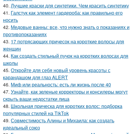
40.
Лучшие краски для синтетики. Чем красить синтетику
41.
Галстук как элемент гардероба: как правильно его
носить
42.
Медовые ванны: все, что нужно знать о показаниях и
противопоказаниях
43.
17 потрясающих причесок на короткие волосы для
женщин
44.
Как создать стильный пучок на коротких волосах для
школы
45.
Откройте для себя новый уровень красоты с
карандашом для глаз ALERT
46.
Миф или реальность: есть ли жизнь после 40
47.
Узнайте, как зеленые корректоры и консилеры могут
скрыть ваши недостатки лица
48.
Школьная прическа для коротких волос: подборка
популярных стилей на TikTok
49.
Совместимость Алины и Михаила: как создать
идеальный союз