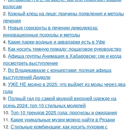
волосам
2.
Кожный клещ на лице: причины появления и методы
лечения
3.
Новые горизонты в лечении демодекоза:
инновационные подходы и методы
4.
Какие парки водные и аквапарки есть в Уфе
5.
Как носить темную помаду: пошаговое руководство
6.
Афиша группы Анимация в Хабаровске: где и когда
посмотреть выступление
7.
Во Владикавказе с концертами: полная афиша
выступлений Дидюли
8.
УЖЕ НЕ модно в 2025: что выйдет из моды через два
года
9.
Полный гид по самой модной верхней одежде на
осень 2024: топ-10 стильных моделей
10.
Топ-10 трендов 2025 года: прогнозы и ожидания
11.
Какие уникальные музеи можно найти в Рязани
12.
Стильные комбинации: как носить пуховик с