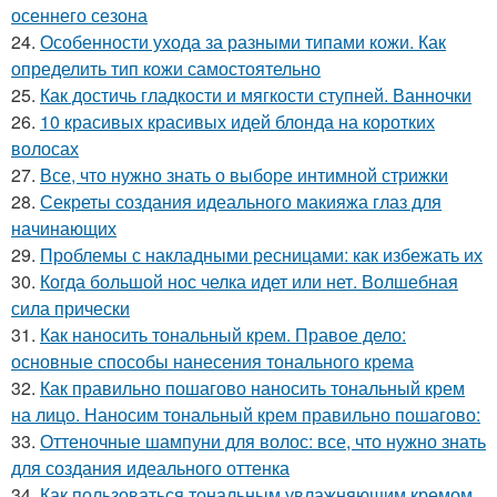
осеннего сезона
24.
Особенности ухода за разными типами кожи. Как
определить тип кожи самостоятельно
25.
Как достичь гладкости и мягкости ступней. Ванночки
26.
10 красивых красивых идей блонда на коротких
волосах
27.
Все, что нужно знать о выборе интимной стрижки
28.
Секреты создания идеального макияжа глаз для
начинающих
29.
Проблемы с накладными ресницами: как избежать их
30.
Когда большой нос челка идет или нет. Волшебная
сила прически
31.
Как наносить тональный крем. Правое дело:
основные способы нанесения тонального крема
32.
Как правильно пошагово наносить тональный крем
на лицо. Наносим тональный крем правильно пошагово:
33.
Оттеночные шампуни для волос: все, что нужно знать
для создания идеального оттенка
34.
Как пользоваться тональным увлажняющим кремом.