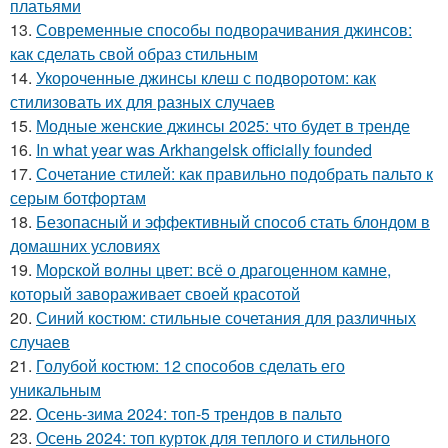
платьями
13.
Современные способы подворачивания джинсов:
как сделать свой образ стильным
14.
Укороченные джинсы клеш с подворотом: как
стилизовать их для разных случаев
15.
Модные женские джинсы 2025: что будет в тренде
16.
In what year was Arkhangelsk officially founded
17.
Сочетание стилей: как правильно подобрать пальто к
серым ботфортам
18.
Безопасный и эффективный способ стать блондом в
домашних условиях
19.
Морской волны цвет: всё о драгоценном камне,
который завораживает своей красотой
20.
Синий костюм: стильные сочетания для различных
случаев
21.
Голубой костюм: 12 способов сделать его
уникальным
22.
Осень-зима 2024: топ-5 трендов в пальто
23.
Осень 2024: топ курток для теплого и стильного