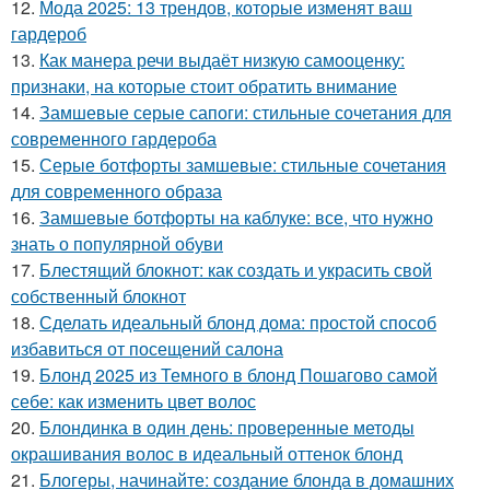
12.
Мода 2025: 13 трендов, которые изменят ваш
гардероб
13.
Как манера речи выдаёт низкую самооценку:
признаки, на которые стоит обратить внимание
14.
Замшевые серые сапоги: стильные сочетания для
современного гардероба
15.
Серые ботфорты замшевые: стильные сочетания
для современного образа
16.
Замшевые ботфорты на каблуке: все, что нужно
знать о популярной обуви
17.
Блестящий блокнот: как создать и украсить свой
собственный блокнот
18.
Сделать идеальный блонд дома: простой способ
избавиться от посещений салона
19.
Блонд 2025 из Темного в блонд Пошагово самой
себе: как изменить цвет волос
20.
Блондинка в один день: проверенные методы
окрашивания волос в идеальный оттенок блонд
21.
Блогеры, начинайте: создание блонда в домашних