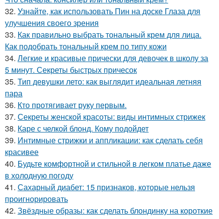
32.
Узнайте, как использовать Пин на доске Глаза для
улучшения своего зрения
33.
Как правильно выбрать тональный крем для лица.
Как подобрать тональный крем по типу кожи
34.
Легкие и красивые прически для девочек в школу за
5 минут. Секреты быстрых причесок
35.
Тип девушки лето: как выглядит идеальная летняя
пара
36.
Кто протягивает руку первым.
37.
Секреты женской красоты: виды интимных стрижек
38.
Каре с челкой блонд. Кому подойдет
39.
Интимные стрижки и аппликации: как сделать себя
красивее
40.
Будьте комфортной и стильной в легком платье даже
в холодную погоду
41.
Сахарный диабет: 15 признаков, которые нельзя
проигнорировать
42.
Звёздные образы: как сделать блондинку на короткие