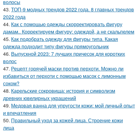
волосы
43.
ТОП-9 модных трендов 2022 года. 8 главных трендов
2022 года
44.
Как с помощью одежды скорректировать фигуру
дамам.. Корректируем фигуру: одеждой, а не скальпелем
45.
Как подобрать одежду для фигуры типа. Какая
одежда подходит типу фигуры прямоугольник
46.
Выпускной 2023: 7 лучших причесок для коротких
волос
47.
Рецепт горячей маски против перхоти. Можно ли
избавиться от перхоти с помощью масок с лимонным
соком?
48.
Карельские сокровища: история и символизм
древних ювелирных украшений
49.
Медовая ванна для упругости кожи: мой личный опыт
и впечатления
50.
Правильный уход за кожей лица. Строение кожи
лица