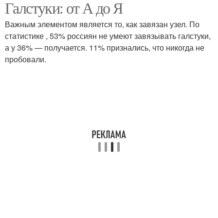
Галстуки: от А до Я
Галстук для
Хлопок для галстуков
определенного сезона
Важным элементом является то, как завязан узел. По
статистике , 53% россиян не умеют завязывать галстуки,
а у 36% — получается. 11% признались, что никогда не
пробовали.