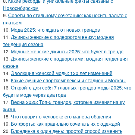
8.
Какие рекорды и уникальные факты связаны с
Новосибирском
9.
Советы по стильному сочетанию: как носить пальто с
платьем
10.
Мода 2025: что ждать от новых трендов
11.
Джинсы женские с подворотом внизу: модная
тенденция сезона
12.
Модные женские джинсы 2025: что будет в тренде
13.
Джинсы женские с подворотами: модная тенденция
сезона
14.
Эволюция женской моды: 120 лет изменений
15.
Какие лучшие спорткомплексы и стадионы Москвы
16.
Откройте для себя 7 главных трендов моды 2025: что
будет в моде через два года
17.
Весна 2025: Топ-5 трендов, которые изменят нашу
жизнь
18.
Что говорит о человеке его манера общения
19.
Ботфорты: как правильно сочетать их с одеждой
20.
Блондинка в один день: простой способ изменить