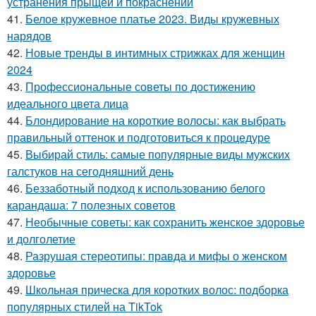
устранения прыщей и покраснений
41.
Белое кружевное платье 2023. Виды кружевных
нарядов
42.
Новые тренды в интимных стрижках для женщин
2024
43.
Профессиональные советы по достижению
идеального цвета лица
44.
Блондирование на короткие волосы: как выбрать
правильный оттенок и подготовиться к процедуре
45.
Выбирай стиль: самые популярные виды мужских
галстуков на сегодняшний день
46.
Беззаботный подход к использованию белого
карандаша: 7 полезных советов
47.
Необычные советы: как сохранить женское здоровье
и долголетие
48.
Разрушая стереотипы: правда и мифы о женском
здоровье
49.
Школьная прическа для коротких волос: подборка
популярных стилей на TikTok