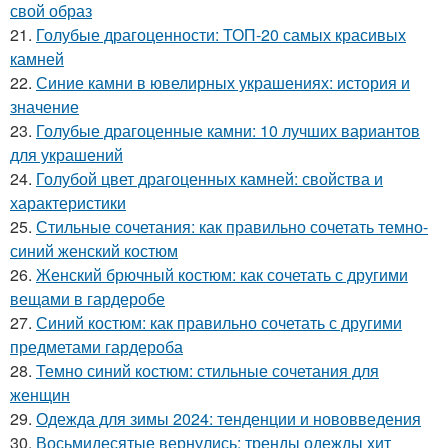
свой образ
21.
Голубые драгоценности: ТОП-20 самых красивых
камней
22.
Синие камни в ювелирных украшениях: история и
значение
23.
Голубые драгоценные камни: 10 лучших вариантов
для украшений
24.
Голубой цвет драгоценных камней: свойства и
характеристики
25.
Стильные сочетания: как правильно сочетать темно-
синий женский костюм
26.
Женский брючный костюм: как сочетать с другими
вещами в гардеробе
27.
Синий костюм: как правильно сочетать с другими
предметами гардероба
28.
Темно синий костюм: стильные сочетания для
женщин
29.
Одежда для зимы 2024: тенденции и нововведения
30.
Восьмидесятые вернулись: тренды одежды хит