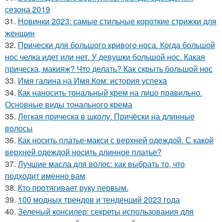
сезона 2019
31.
Новинки 2023: самые стильные короткие стрижки для
женщин
32.
Прически для большого кривого носа. Когда большой
нос челка идет или нет. У девушки большой нос. Какая
прическа, макияж? Что делать? Как скрыть большой нос
33.
Имя галина на Имя.Ком: история успеха
34.
Как наносить тональный крем на лицо правильно.
Основные виды тонального крема
35.
Легкая прическа в школу. Причёски на длинные
волосы
36.
Как носить платье-макси с верхней одеждой. С какой
верхней одеждой носить длинное платье?
37.
Лучшие масла для волос: как выбрать то, что
подходит именно вам
38.
Кто протягивает руку первым.
39.
100 модных трендов и тенденций 2023 года
40.
Зеленый консилер: секреты использования для