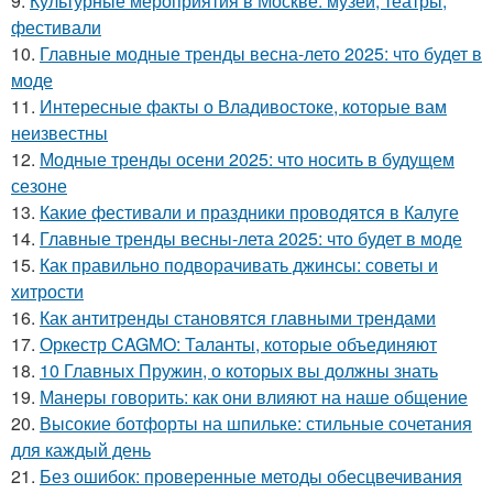
9.
Культурные мероприятия в Москве: музеи, театры,
фестивали
10.
Главные модные тренды весна-лето 2025: что будет в
моде
11.
Интересные факты о Владивостоке, которые вам
неизвестны
12.
Модные тренды осени 2025: что носить в будущем
сезоне
13.
Какие фестивали и праздники проводятся в Калуге
14.
Главные тренды весны-лета 2025: что будет в моде
15.
Как правильно подворачивать джинсы: советы и
хитрости
16.
Как антитренды становятся главными трендами
17.
Оркестр CAGMO: Таланты, которые объединяют
18.
10 Главных Пружин, о которых вы должны знать
19.
Манеры говорить: как они влияют на наше общение
20.
Высокие ботфорты на шпильке: стильные сочетания
для каждый день
21.
Без ошибок: проверенные методы обесцвечивания