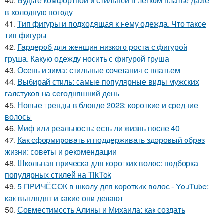
40.
Будьте комфортной и стильной в легком платье даже
в холодную погоду
41.
Тип фигуры и подходящая к нему одежда. Что такое
тип фигуры
42.
Гардероб для женщин низкого роста с фигурой
груша. Какую одежду носить с фигурой груша
43.
Осень и зима: стильные сочетания с платьем
44.
Выбирай стиль: самые популярные виды мужских
галстуков на сегодняшний день
45.
Новые тренды в блонде 2023: короткие и средние
волосы
46.
Миф или реальность: есть ли жизнь после 40
47.
Как сформировать и поддерживать здоровый образ
жизни: советы и рекомендации
48.
Школьная прическа для коротких волос: подборка
популярных стилей на TikTok
49.
5 ПРИЧЁСОК в школу для коротких волос ‍- YouTube:
как выглядят и какие они делают
50.
Совместимость Алины и Михаила: как создать