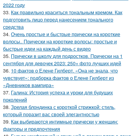
2022 году
33.
Как правильно краситься тональным кремом. Как
подготовить лицо перед нанесением тонального
средства
34.
Очень простые и быстрые прически на короткие
волосы.. Прически на короткие волосы: простые и
быстрые идеи на каждый день с видео
35.
Прически в школу для подростков. Прически на 1
сентября для девочек 2023: 250+ фото лучших идей
36.
10 фактов о Елене Гилберт. «Она не знала, что
чувствует»: подборка фактов о Елене Гилберт из
«Дневников вампира»
37.
Галина: История успеха и уроки для будущих
поколений
38.
Зрелая блондинка с короткой стрижкой: стиль,
который поразит вас своей элегантностью
39.
Как выбираются интимные прически у женщин:
факторы и предпочтения