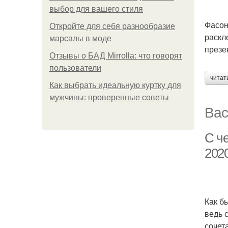
выбор для вашего стиля
Фасон
Откройте для себя разнообразие
раскл
марсалы в моде
презе
Отзывы о БАД Mirrolla: что говорят
пользователи
читат
Как выбрать идеальную куртку для
мужчины: проверенные советы
Вас
С ч
2020
Как б
ведь 
сочет