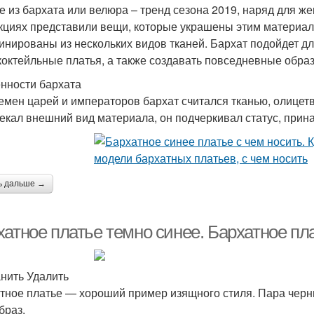
е из бархата или велюра – тренд сезона 2019, наряд для ж
кциях представили вещи, которые украшены этим материал
инированы из нескольких видов тканей. Бархат подойдет дл
коктейльные платья, а также создавать повседневные обра
нности бархата
емен царей и императоров бархат считался тканью, олицет
екал внешний вид материала, он подчеркивал статус, прина
ь дальше →
хатное платье темно синее. Бархатное пл
нить Удалить
тное платье — хороший пример изящного стиля. Пара чер
браз.