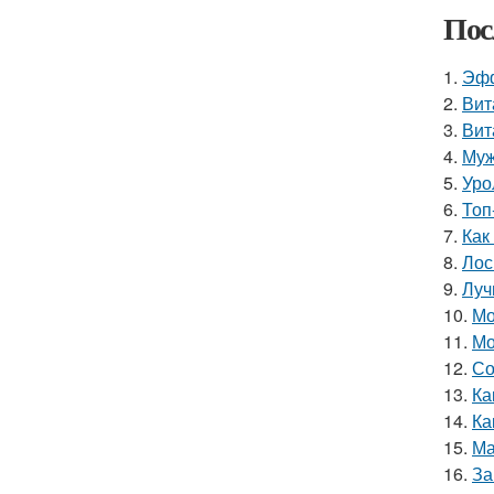
Пос
1.
Эфф
2.
Вит
3.
Вит
4.
Муж
5.
Уро
6.
Топ
7.
Как
8.
Лос
9.
Луч
10.
Мо
11.
Мо
12.
Со
13.
Ка
14.
Ка
15.
Ма
16.
За