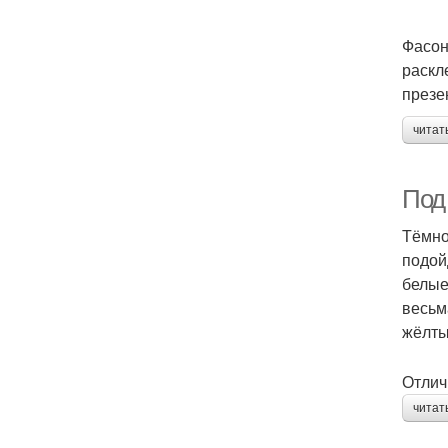
Фасон
раскл
презе
читат
Под 
Тёмно
подой
белые
весьм
жёлты
Отлич
читат