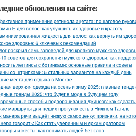
ледние обновления на сайте:
ективное применение ретинола ацетата: пошаговое руков
амин Е для волос: как улучшить их здоровье и красоту
аминизированная жидкость для волос: как вернуть им здоро
ское здоровье: 6 ключевых рекомендаций
лог раскрыл семь заповедей для крепкого мужского здоров
-10 советов для сохранения мужского здоровья: как поддер
 носить леггинсы с ботинками: основные правила и советы
ины со штрипками: 5 стильных вариантов на каждый день
шие места для отдыха в Москве
дная верхняя одежда на осень и зиму 2025: главные тенде
дные тренды 2025: что будет в моде в будущем году
временные способы подворачивания джинсов: как сделать
кие маршруты для пеших прогулок есть в Нижнем Тагиле
к манера речи выдаёт низкую самооценку: признаки, на кот
нера говорить: Как стать уверенным и ярким оратором
говоры и жесты: как понимать людей без слов