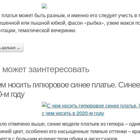
 платья может быть разным, и именно его следует учесть в
ешенной или пышной юбкой, фасон «рыбка», узкие макси п
нтации, тематической вечеринки.
ь дальше →
 может заинтересовать
ем носить гипюровое синее платье. Синее
-м году
ыло отмечено выше, синие модели платьев из гипюра – одни
синий цвет, особенно его насыщенные темные оттенки – кр
ается с большим количеством обуви и аксессуаров.