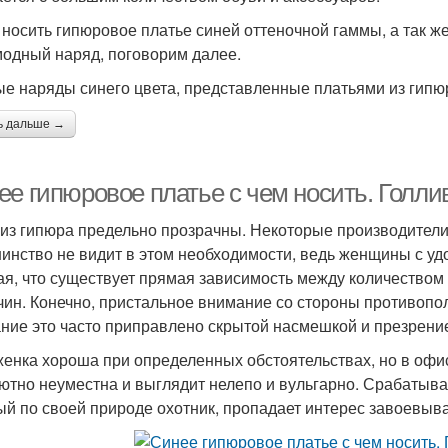
 носить гипюровое платье синей оттеночной гаммы, а так же
модный наряд, поговорим далее.
е наряды синего цвета, представленные платьями из гип
ь дальше →
ее гипюровое платье с чем носить. Голли
из гипюра предельно прозрачны. Некоторые производители 
инство не видит в этом необходимости, ведь женщины с у
ая, что существует прямая зависимость между количеством
чин. Конечно, пристальное внимание со стороны противопол
ние это часто приправлено скрытой насмешкой и презрени
енка хороша при определенных обстоятельствах, но в офис
ютно неуместна и выглядит нелепо и вульгарно. Срабатывае
ый по своей природе охотник, пропадает интерес завоевыва