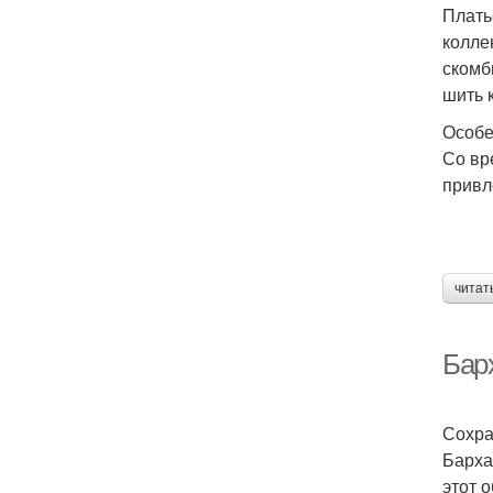
Плать
колле
скомб
шить 
Особе
Со вр
привл
читат
Бар
Сохра
Барха
этот о