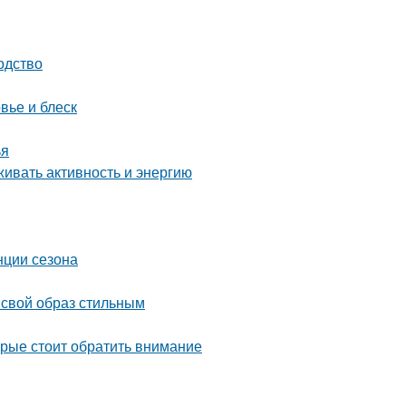
одство
вье и блеск
ья
живать активность и энергию
нции сезона
 свой образ стильным
орые стоит обратить внимание