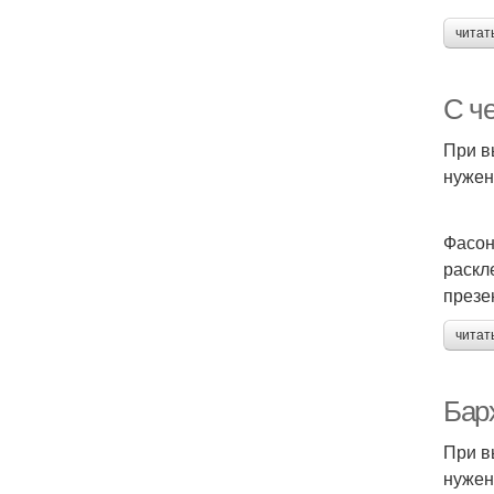
читат
С ч
При в
нужен
Фасон
раскл
презе
читат
Бар
При в
нужен