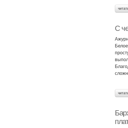
читат
С ч
Ажурн
Белое
прост
выпол
Благо
сложн
читат
Бар
плат