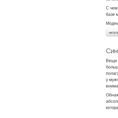
С чем
базе 
Модны
читат
Син
Вещи 
больш
полаг
у муж
внима
Обнаж
абсол
котор