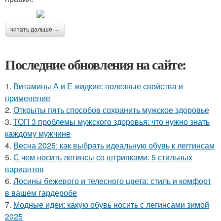
читать дальше →
Последние обновления на сайте:
1.
Витамины А и Е жидкие: полезные свойства и
применение
2.
Открыты пять способов сохранить мужское здоровье
3.
ТОП 3 проблемы мужского здоровья: что нужно знать
каждому мужчине
4.
Весна 2025: как выбрать идеальную обувь к леггинсам
5.
С чем носить легинсы со штрипками: 5 стильных
вариантов
6.
Лосины бежевого и телесного цвета: стиль и комфорт
в вашем гардеробе
7.
Модные идеи: какую обувь носить с легинсами зимой
2025