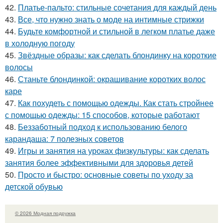
42.
Платье-пальто: стильные сочетания для каждый день
43.
Все, что нужно знать о моде на интимные стрижки
44.
Будьте комфортной и стильной в легком платье даже
в холодную погоду
45.
Звёздные образы: как сделать блондинку на короткие
волосы
46.
Станьте блондинкой: окрашивание коротких волос
каре
47.
Как похудеть с помощью одежды. Как стать стройнее
с помощью одежды: 15 способов, которые работают
48.
Беззаботный подход к использованию белого
карандаша: 7 полезных советов
49.
Игры и занятия на уроках физкультуры: как сделать
занятия более эффективными для здоровья детей
50.
Просто и быстро: основные советы по уходу за
детской обувью
© 2026 Модная подружка