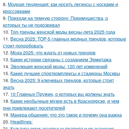
8.
Модная тенденция: как носить легинсы с носками и
кроссовками
9.
Приходи на темную сторону: Преимущества, о
которых ты не подозревал
10.
Топ-тренды женской моды весны-лета 2025 года
11.
Весна 2025: TOP-5 главных модных трендов, которые
стоит попробовать
12.
Мода 2025: что ждать от новых трендов
13.
Какие истории связаны с созданием Эрмитажа
14.
Эволюция женской моды: 120 лет изменений
15.
Какие лучшие спорткомплексы и стадионы Москвы
16.
Весна 2025: 9 ключевых трендов, которые стоит
знать
17.
10 Главных Пружин, о которых вы должны знать
18.
Какие необычные музеи есть в Красноярске, и чем
они привлекают посетителей
19.
Манера общения: что это такое и почему она важна
20.
Headlines:
21.
Культура речи: основные правила и их значение