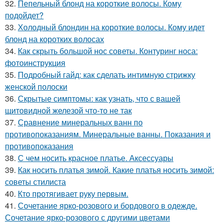
32.
Пепельный блонд на короткие волосы. Кому
подойдет?
33.
Холодный блондин на короткие волосы. Кому идет
блонд на коротких волосах
34.
Как скрыть большой нос советы. Контуринг носа:
фотоинструкция
35.
Подробный гайд: как сделать интимную стрижку
женской полоски
36.
Скрытые симптомы: как узнать, что с вашей
щитовидной железой что-то не так
37.
Сравнение минеральных ванн по
противопоказаниям. Минеральные ванны. Показания и
противопоказания
38.
С чем носить красное платье. Аксессуары
39.
Как носить платья зимой. Какие платья носить зимой:
советы стилиста
40.
Кто протягивает руку первым.
41.
Сочетание ярко-розового и бордового в одежде.
Сочетание ярко-розового с другими цветами