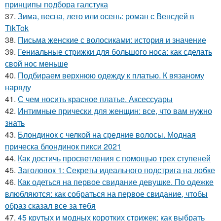
принципы подбора галстука
37.
Зима, весна, лето или осень: роман с Венсдей в
TikTok
38.
Письма женские с волосиками: история и значение
39.
Гениальные стрижки для большого носа: как сделать
свой нос меньше
40.
Подбираем верхнюю одежду к платью. К вязаному
наряду
41.
С чем носить красное платье. Аксессуары
42.
Интимные прически для женщин: все, что вам нужно
знать
43.
Блондинок с челкой на средние волосы. Модная
прическа блондинок пикси 2021
44.
Как достичь просветления с помощью трех ступеней
45.
Заголовок 1: Секреты идеального подстрига на лобке
46.
Как одеться на первое свидание девушке. По одежке
влюбляются: как собраться на первое свидание, чтобы
образ сказал все за тебя
47.
45 крутых и модных коротких стрижек: как выбрать