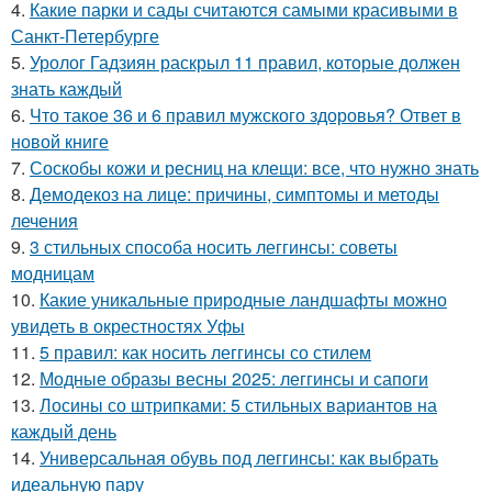
4.
Какие парки и сады считаются самыми красивыми в
Санкт-Петербурге
5.
Уролог Гадзиян раскрыл 11 правил, которые должен
знать каждый
6.
Что такое 36 и 6 правил мужского здоровья? Ответ в
новой книге
7.
Соскобы кожи и ресниц на клещи: все, что нужно знать
8.
Демодекоз на лице: причины, симптомы и методы
лечения
9.
3 стильных способа носить леггинсы: советы
модницам
10.
Какие уникальные природные ландшафты можно
увидеть в окрестностях Уфы
11.
5 правил: как носить леггинсы со стилем
12.
Модные образы весны 2025: леггинсы и сапоги
13.
Лосины со штрипками: 5 стильных вариантов на
каждый день
14.
Универсальная обувь под леггинсы: как выбрать
идеальную пару