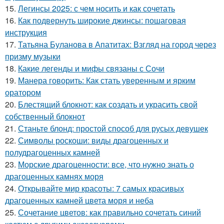
15.
Легинсы 2025: с чем носить и как сочетать
16.
Как подвернуть широкие джинсы: пошаговая
инструкция
17.
Татьяна Буланова в Апатитах: Взгляд на город через
призму музыки
18.
Какие легенды и мифы связаны с Сочи
19.
Манера говорить: Как стать уверенным и ярким
оратором
20.
Блестящий блокнот: как создать и украсить свой
собственный блокнот
21.
Станьте блонд: простой способ для русых девушек
22.
Символы роскоши: виды драгоценных и
полудрагоценных камней
23.
Морские драгоценности: все, что нужно знать о
драгоценных камнях моря
24.
Открывайте мир красоты: 7 самых красивых
драгоценных камней цвета моря и неба
25.
Сочетание цветов: как правильно сочетать синий