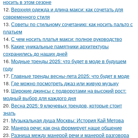
носить в этом сезоне
12.
Верхняя одежда и длина макси: как сочетать для
современного стиля
13.
Советы по стильному сочетанию: как носить пальто с
платьем
14.
С чем носить платья макси: полное руководство
15.
Какие уникальные памятники архитектуры
сохранились до наших дней
16.
Модные тренды 2025: что будет в моде в будущем
году
17.
Главные тренды весны-лета 2025: что будет в моде
18.
Где можно посмотреть джаз или живую музыку
19.
Широкие джинсы с подворотами на высокий рост:
модный выбор для каждого дня
20.
Весна 2025: 9 ключевых трендов, которые стоит
знать
21.
Музыкальная душа Москвы: История Кай Метова
22.
Манера речи: как она формирует наше общение
23.
Разница между манерой речи и манерой разговора