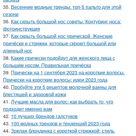
35.
Весенние модные тренды: топ-5 пальто для этой
сезони
36.
Как скрыть большой нос советы. Контуринг носа:
фотоинструкция
37.
Как скрыть большой нос прической. Женские
причёски и стрижки, которые скроют большой или
длинный нос
38.
Какие прически подойдут для женского лица с
большим носом. Правильная причёска
39.
Прически на 1 сентября 2023 на короткие волосы.
Прически на короткие волосы: идеи 2023 года
40.
Пробуйте эти 5 рецептов молочной ванны для
блестящей и здоровой кожи
41.
Лучшие масла для волос: как выбрать то, что
подходит именно вам
42.
10 лучших брендов галстуков
43.
100 модных трендов и тенденций 2023 года
44.
Зрелая блондинка с короткой стрижкой: стиль,