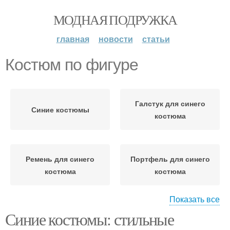
МОДНАЯ ПОДРУЖКА
главная
новости
статьи
Костюм по фигуре
Галстук для синего
Синие костюмы
костюма
Ремень для синего
Портфель для синего
костюма
костюма
Показать все
Синие костюмы: стильные
Булавка для синего
Часы для синего
костюма
костюма