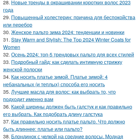
28.
Новые тренды в окрашивании коротких волос 2023
года
29.
Повышенный холестерин: причина для беспокойства
или перебор
30.
Женское пальто зима 2024: тенденции и новинки
31.
Stay Warm and Stylish: The Top 2024 Winter Coats for
Women
32.
Осень 2024: топ-5 трендовых пальто для всех стилей
33.
Подробный гайд: как сделать интимную стрижку
женской полоски
34.
Как носить платье зимой. Платье зимой: 4
небанальных (и теплых) способа его носить
35.
Лучшие масла для волос: как выбрать то, что
подходит именно вам
36.
Какой ширины должен быть галстук и как правильно
его выбрать. Как подобрать длину галстука
37.
Как правильно носить платье пальто. Что должно
быть длиннее: платье или пальто?
38.
Блондинок с челкой на средние волосы. Модная