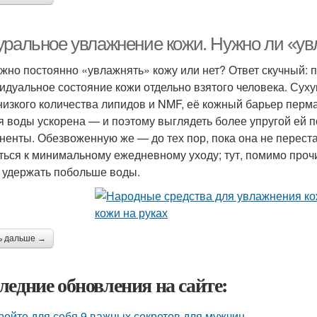
уральное увлажнение кожи. Нужно ли «у
ужно постоянно «увлажнять» кожу или нет? Ответ скучный: 
идуальное состояние кожи отдельно взятого человека. Сух
 низкого количества липидов и NMF, её кожный барьер пер
я воды ускорена — и поэтому выглядеть более упругой ей 
ненты. Обезвоженную же — до тех пор, пока она не переста
ться к минимальному ежедневному уходу; тут, помимо про
 удержать побольше воды.
ь дальше →
ледние обновления на сайте:
ройте для себя 9 важных секретов для мужчин