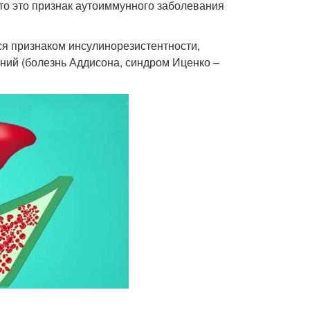
 то это признак аутоиммунного заболевания
ся признаком инсулинорезистентности,
аний (болезнь Аддисона, синдром Иценко –