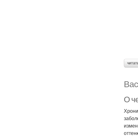
читат
Вас
О ч
Хрони
забол
измен
оттен