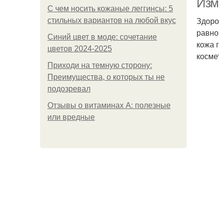
Изм
С чем носить кожаные леггинсы: 5
Здоро
стильных вариантов на любой вкус
равно
Синий цвет в моде: сочетание
кожа 
цветов 2024-2025
косме
Приходи на темную сторону:
Преимущества, о которых ты не
подозревал
Отзывы о витаминах А: полезные
или вредные