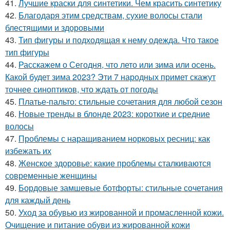
41.
Лучшие краски для синтетики. Чем красить синтетику
42.
Благодаря этим средствам, сухие волосы стали
блестящими и здоровыми
43.
Тип фигуры и подходящая к нему одежда. Что такое
тип фигуры
44.
Расскажем о Сегодня, что лето или зима или осень.
Какой будет зима 2023? Эти 7 народных примет скажут
точнее синоптиков, что ждать от погоды
45.
Платье-пальто: стильные сочетания для любой сезон
46.
Новые тренды в блонде 2023: короткие и средние
волосы
47.
Проблемы с наращиванием норковых ресниц: как
избежать их
48.
Женское здоровье: какие проблемы сталкиваются
современные женщины
49.
Бордовые замшевые ботфорты: стильные сочетания
для каждый день
50.
Уход за обувью из жированной и промасленной кожи.
Очищение и питание обуви из жированной кожи