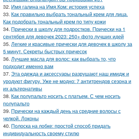
32.
Имя галина на Имя.Ком: история успеха
33.
Как правильно выбрать тональный крем для лица.
Как подобрать тональный крем по типу кожи
34.
Прически в школу для подростков. Прически на 1
сентября для девочек 2023: 250+ фото лучших идей
35.
Легкие и красивые прически для девочек в школу за
5 минут. Секреты быстрых причесок
36.
Лучшие масла для волос: как выбрать то, что
подходит именно вам
37.
Эта одежда и аксессуары разрушают наш имидж и
уродуют фигуру. Уже не модно: 7 антитрендов сезона и
их альтернативы
38.
Как полупальто носить с платьем. С чем носить
полупальто
39.
Прически на каждый день на средние волосы с
челкой. Локоны
40.
Полоска на лобке: простой способ придать
индивидуальность своему стилю