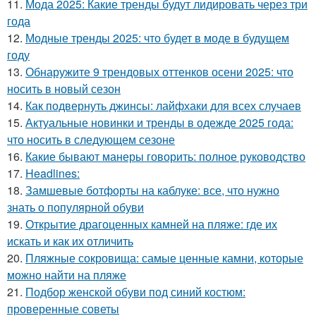
11.
Мода 2025: Какие тренды будут лидировать через три
года
12.
Модные тренды 2025: что будет в моде в будущем
году
13.
Обнаружите 9 трендовых оттенков осени 2025: что
носить в новый сезон
14.
Как подвернуть джинсы: лайфхаки для всех случаев
15.
Актуальные новинки и тренды в одежде 2025 года:
что носить в следующем сезоне
16.
Какие бывают манеры говорить: полное руководство
17.
Headlines:
18.
Замшевые ботфорты на каблуке: все, что нужно
знать о популярной обуви
19.
Открытие драгоценных камней на пляже: где их
искать и как их отличить
20.
Пляжные сокровища: самые ценные камни, которые
можно найти на пляже
21.
Подбор женской обуви под синий костюм:
проверенные советы