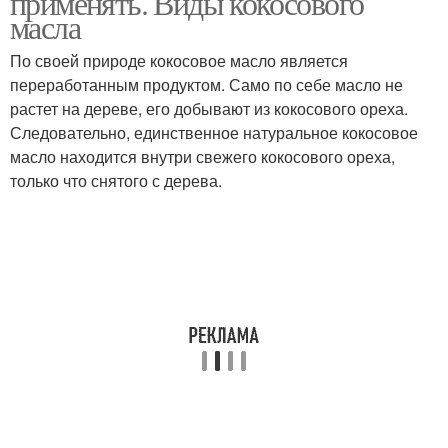
применять. Виды кокосового
масла
По своей природе кокосовое масло является
Маска для нормального
переработанным продуктом. Само по себе масло не
Питательная маска
типа
растет на дереве, его добывают из кокосового ореха.
Следовательно, единственное натуральное кокосовое
масло находится внутри свежего кокосового ореха,
только что снятого с дерева.
Масла в домашних
Маски для волос
условиях
Кокосовая маска
Маска для волос
Витаминная маска
Маска из масла