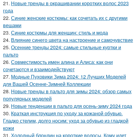
21.
Новые тренды в окрашивании коротких волос 2023
года
22.
Синие женские костюмы: как сочетать их с другими
вещами
23.
Синие костюмы для женщин: стиль и мода
24.
Влияние синего цвета на настроение и самочувствие
25.
Осенние тренды 2024: самые стильные куртки и
пальто
26.
Совместимость имен алина и Алиса: как они
сочетаются и взаимодействуют
27.
Модные Пуховики Зима 2024: 12 Лучших Моделей
для Вашей Осенне-Зимней Коллекции
28.
Новые тренды в пальто для зимы 2024: обзор самых
популярных моделей
29.
Новые тенденции в пальто для осень-зиму 2024 года
30.
Краткая инструкция по уходу за кожаной обувью.
Гладко стелим, долго носим: уход за обувью из гладкой
кожи
31.
Холодный блондин на короткие волосы. Кому идет