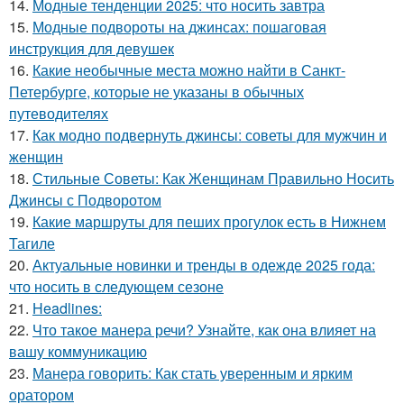
14.
Модные тенденции 2025: что носить завтра
15.
Модные подвороты на джинсах: пошаговая
инструкция для девушек
16.
Какие необычные места можно найти в Санкт-
Петербурге, которые не указаны в обычных
путеводителях
17.
Как модно подвернуть джинсы: советы для мужчин и
женщин
18.
Стильные Советы: Как Женщинам Правильно Носить
Джинсы с Подворотом
19.
Какие маршруты для пеших прогулок есть в Нижнем
Тагиле
20.
Актуальные новинки и тренды в одежде 2025 года:
что носить в следующем сезоне
21.
Headlines:
22.
Что такое манера речи? Узнайте, как она влияет на
вашу коммуникацию
23.
Манера говорить: Как стать уверенным и ярким
оратором