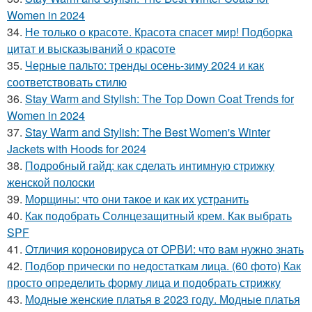
Women in 2024
34.
Не только о красоте. Красота спасет мир! Подборка
цитат и высказываний о красоте
35.
Черные пальто: тренды осень-зиму 2024 и как
соответствовать стилю
36.
Stay Warm and Stylish: The Top Down Coat Trends for
Women in 2024
37.
Stay Warm and Stylish: The Best Women's Winter
Jackets with Hoods for 2024
38.
Подробный гайд: как сделать интимную стрижку
женской полоски
39.
Морщины: что они такое и как их устранить
40.
Как подобрать Солнцезащитный крем. Как выбрать
SPF
41.
Отличия короновируса от ОРВИ: что вам нужно знать
42.
Подбор прически по недостаткам лица. (60 фото) Как
просто определить форму лица и подобрать стрижку
43.
Модные женские платья в 2023 году. Модные платья