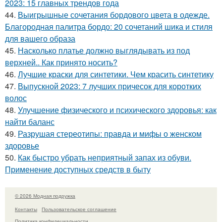
2023: 15 главных трендов года
44.
Выигрышные сочетания бордового цвета в одежде.
Благородная палитра бордо: 20 сочетаний шика и стиля
для вашего образа
45.
Насколько платье должно выглядывать из под
верхней.. Как принято носить?
46.
Лучшие краски для синтетики. Чем красить синтетику
47.
Выпускной 2023: 7 лучших причесок для коротких
волос
48.
Улучшение физического и психического здоровья: как
найти баланс
49.
Разрушая стереотипы: правда и мифы о женском
здоровье
50.
Как быстро убрать неприятный запах из обуви.
Применение доступных средств в быту
© 2026 Модная подружка
Контакты
Пользовательское соглашение
Политика конфидециальности