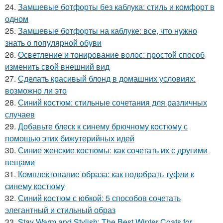
24.
Замшевые ботфорты без каблука: стиль и комфорт в
одном
25.
Замшевые ботфорты на каблуке: все, что нужно
знать о популярной обуви
26.
Осветление и тонирование волос: простой способ
изменить свой внешний вид
27.
Сделать красивый блонд в домашних условиях:
возможно ли это
28.
Синий костюм: стильные сочетания для различных
случаев
29.
Добавьте блеск к синему брючному костюму с
помощью этих бижутерийных идей
30.
Синие женские костюмы: как сочетать их с другими
вещами
31.
Комплектование образа: как подобрать туфли к
синему костюму
32.
Синий костюм с юбкой: 5 способов сочетать
элегантный и стильный образ
33.
Stay Warm and Stylish: The Best Winter Coats for