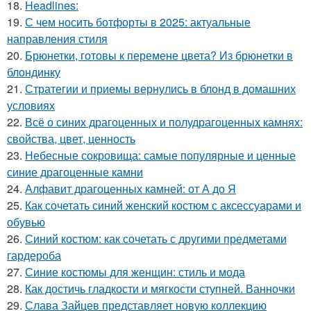
18.
Headlines:
19.
С чем носить ботфорты в 2025: актуальные
направления стиля
20.
Брюнетки, готовы к перемене цвета? Из брюнетки в
блондинку
21.
Стратегии и приемы вернулись в блонд в домашних
условиях
22.
Всё о синих драгоценных и полудрагоценных камнях:
свойства, цвет, ценность
23.
Небесные сокровища: самые популярные и ценные
синие драгоценные камни
24.
Алфавит драгоценных камней: от А до Я
25.
Как сочетать синий женский костюм с аксессуарами и
обувью
26.
Синий костюм: как сочетать с другими предметами
гардероба
27.
Синие костюмы для женщин: стиль и мода
28.
Как достичь гладкости и мягкости ступней. Ванночки
29.
Слава Зайцев представляет новую коллекцию