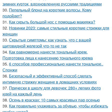
зимних курток, вдохновленную русскими традициями
30.
Пепельный блонд на короткие волосы. Кому
подойдет?
31.
Как скрыть большой нос с помощью макияжа?
32.
Новинки 2023: самые стильные короткие стрижки для
женщин
33.
Скрытые симптомы: как узнать, что с вашей
щитовидной железой что-то не так
34.
Как равномерно нанести тональный крем.
Подготовка лица к нанесению тонального крема
35.
6 способов профессионально нанести тональное..
Спонжи
36.
Безопасный и эффективный способ сделать
интимную стрижку женщине в домашних условиях
37.
Прически в школу для девочек: 280+ легких фото
идей на каждый день
38.
Осень в красках: 10 самых красивых пар осенью
39.
Как правильно ухаживать за обувью, чтобы избежать
грибка ногтей