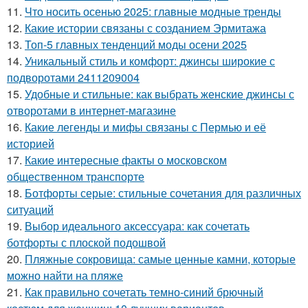
11.
Что носить осенью 2025: главные модные тренды
12.
Какие истории связаны с созданием Эрмитажа
13.
Топ-5 главных тенденций моды осени 2025
14.
Уникальный стиль и комфорт: джинсы широкие с
подворотами 2411209004
15.
Удобные и стильные: как выбрать женские джинсы с
отворотами в интернет-магазине
16.
Какие легенды и мифы связаны с Пермью и её
историей
17.
Какие интересные факты о московском
общественном транспорте
18.
Ботфорты серые: стильные сочетания для различных
ситуаций
19.
Выбор идеального аксессуара: как сочетать
ботфорты с плоской подошвой
20.
Пляжные сокровища: самые ценные камни, которые
можно найти на пляже
21.
Как правильно сочетать темно-синий брючный