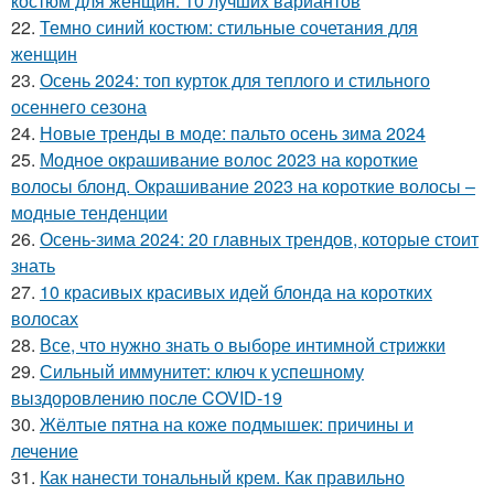
костюм для женщин: 10 лучших вариантов
22.
Темно синий костюм: стильные сочетания для
женщин
23.
Осень 2024: топ курток для теплого и стильного
осеннего сезона
24.
Новые тренды в моде: пальто осень зима 2024
25.
Модное окрашивание волос 2023 на короткие
волосы блонд. Окрашивание 2023 на короткие волосы –
модные тенденции
26.
Осень-зима 2024: 20 главных трендов, которые стоит
знать
27.
10 красивых красивых идей блонда на коротких
волосах
28.
Все, что нужно знать о выборе интимной стрижки
29.
Сильный иммунитет: ключ к успешному
выздоровлению после COVID-19
30.
Жёлтые пятна на коже подмышек: причины и
лечение
31.
Как нанести тональный крем. Как правильно