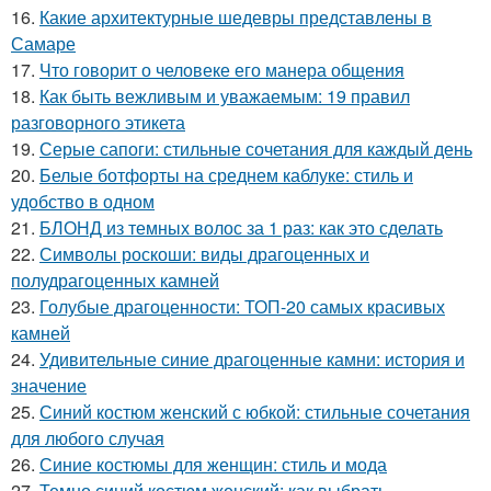
16.
Какие архитектурные шедевры представлены в
Самаре
17.
Что говорит о человеке его манера общения
18.
Как быть вежливым и уважаемым: 19 правил
разговорного этикета
19.
Серые сапоги: стильные сочетания для каждый день
20.
Белые ботфорты на среднем каблуке: стиль и
удобство в одном
21.
БЛОНД из темных волос за 1 раз: как это сделать
22.
Символы роскоши: виды драгоценных и
полудрагоценных камней
23.
Голубые драгоценности: ТОП-20 самых красивых
камней
24.
Удивительные синие драгоценные камни: история и
значение
25.
Синий костюм женский с юбкой: стильные сочетания
для любого случая
26.
Синие костюмы для женщин: стиль и мода
27.
Темно синий костюм женский: как выбрать