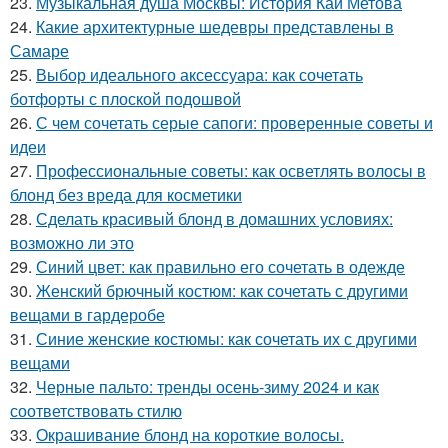
23.
Музыкальная душа Москвы: История Кай Метова
24.
Какие архитектурные шедевры представлены в
Самаре
25.
Выбор идеального аксессуара: как сочетать
ботфорты с плоской подошвой
26.
С чем сочетать серые сапоги: проверенные советы и
идеи
27.
Профессиональные советы: как осветлять волосы в
блонд без вреда для косметики
28.
Сделать красивый блонд в домашних условиях:
возможно ли это
29.
Синий цвет: как правильно его сочетать в одежде
30.
Женский брючный костюм: как сочетать с другими
вещами в гардеробе
31.
Синие женские костюмы: как сочетать их с другими
вещами
32.
Черные пальто: тренды осень-зиму 2024 и как
соответствовать стилю
33.
Окрашивание блонд на короткие волосы.