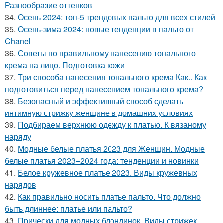
Разнообразие оттенков
34.
Осень 2024: топ-5 трендовых пальто для всех стилей
35.
Осень-зима 2024: новые тенденции в пальто от
Chanel
36.
Советы по правильному нанесению тонального
крема на лицо. Подготовка кожи
37.
Три способа нанесения тонального крема Как.. Как
подготовиться перед нанесением тонального крема?
38.
Безопасный и эффективный способ сделать
интимную стрижку женщине в домашних условиях
39.
Подбираем верхнюю одежду к платью. К вязаному
наряду
40.
Модные белые платья 2023 для Женщин. Модные
белые платья 2023–2024 года: тенденции и новинки
41.
Белое кружевное платье 2023. Виды кружевных
нарядов
42.
Как правильно носить платье пальто. Что должно
быть длиннее: платье или пальто?
43.
Прически для модных блондинок. Виды стрижек