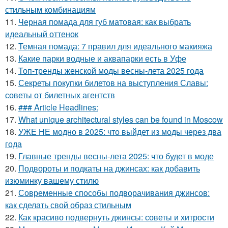
стильным комбинациям
11.
Черная помада для губ матовая: как выбрать
идеальный оттенок
12.
Темная помада: 7 правил для идеального макияжа
13.
Какие парки водные и аквапарки есть в Уфе
14.
Топ-тренды женской моды весны-лета 2025 года
15.
Секреты покупки билетов на выступления Славы:
советы от билетных агентств
16.
### Article Headlines:
17.
What unique architectural styles can be found in Moscow
18.
УЖЕ НЕ модно в 2025: что выйдет из моды через два
года
19.
Главные тренды весны-лета 2025: что будет в моде
20.
Подвороты и подкаты на джинсах: как добавить
изюминку вашему стилю
21.
Современные способы подворачивания джинсов:
как сделать свой образ стильным
22.
Как красиво подвернуть джинсы: советы и хитрости