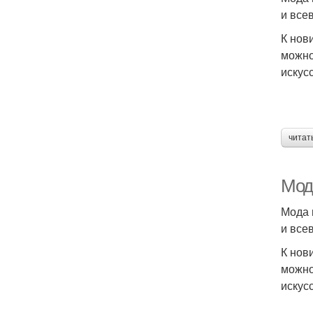
и все
К нов
можно
искус
читат
Мод
Мода 
и все
К нов
можно
искус