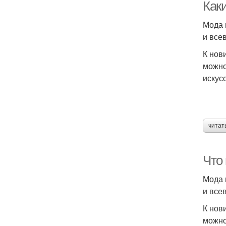
Как
Мода 
и все
К нов
можно
искус
читат
Что
Мода 
и все
К нов
можно