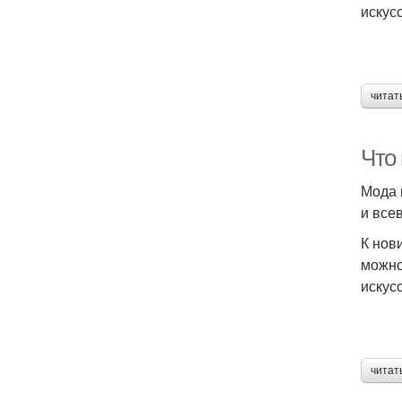
искус
читат
Что
Мода 
и все
К нов
можно
искус
читат