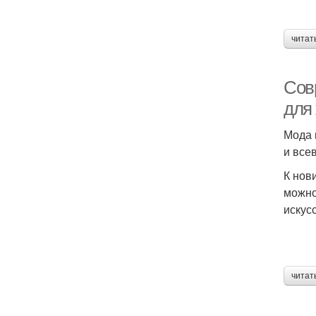
читат
Сов
для
Мода 
и все
К нов
можно
искус
читат