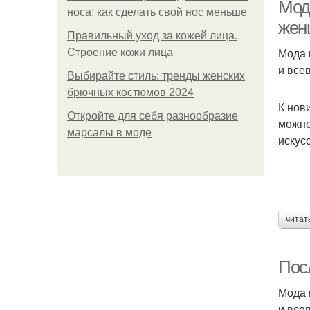
Мод
носа: как сделать свой нос меньше
жен
Правильный уход за кожей лица.
Мода 
Строение кожи лица
и все
Выбирайте стиль: тренды женских
брючных костюмов 2024
К нов
Откройте для себя разнообразие
можно
марсалы в моде
искус
читат
Пос
Мода 
и все