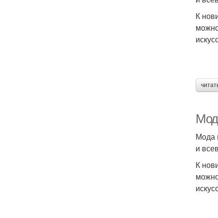
К нов
можно
искус
читат
Мод
Мода 
и все
К нов
можно
искус