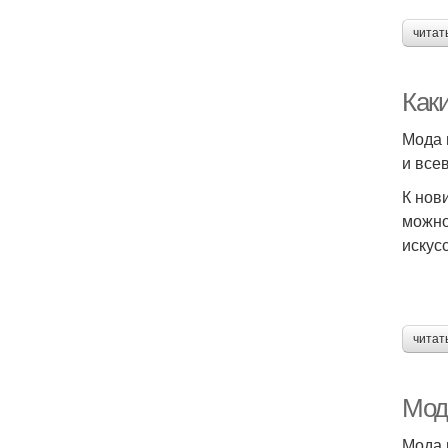
читат
Как
Мода 
и все
К нов
можно
искус
читат
Мод
Мода 