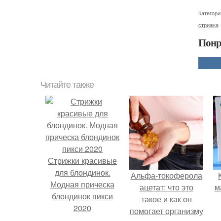
Категори
стрижка
Понр
Читайте также
Стрижки красивые
для блондинок.
Альфа-токоферола
Модная прическа
ацетат: что это
м
блондинок пикси
такое и как он
2020
помогает организму