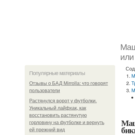
Маш
или
Сод
Популярные материалы
М
Т
Отзывы о БАД Mirrolla: что говорят
М
пользователи
Растянулся ворот у футболки.
Уникальный лайфхак, как
восстановить растянутую
Маш
горловину на футболке и вернуть
бик
ей прежний вид