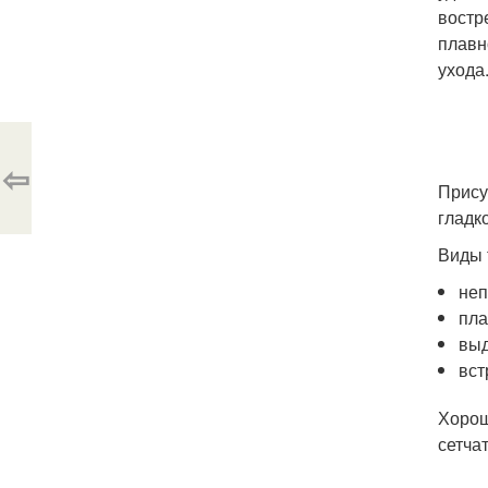
востр
плавн
ухода
⇦
Прису
гладк
Виды 
не
пл
вы
вст
Хорош
сетча