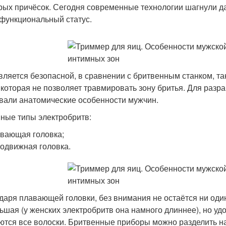
рых причёсок. Сегодня современные технологии шагнули да
функциональный статус.
вляется безопасной, в сравнении с бритвенным станком, та
, которая не позволяет травмировать зону бритья. Для разр
вали анатомические особенности мужчин.
ные типы электробритв:
вающая головка;
одвижная головка.
даря плавающей головки, без внимания не остаётся ни оди
ьшая (у женских электробритв она намного длиннее), но уд
ются все волоски. Бритвенные приборы можно разделить на