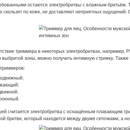
ебованными остаются электробритвы с влажным бритьём. Та
о скользят по коже, не доставляют неприятных ощущений. О
.
тствие триммера в некоторых электробритвах, например, Phi
о выбритой зоны, можно получить интимную стрижку. Также
триммеров:
подвижный;
авающий;
движной;
роенный.
ей считается электробритва с оснащённым плавающим тр
той бритве, который находится между двумя сеточками, а 