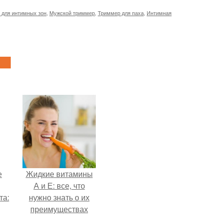
 для интимных зон
,
Мужской триммер
,
Триммер для паха
,
Интимная
е
Жидкие витамины
А и Е: все, что
та:
нужно знать о их
преимуществах