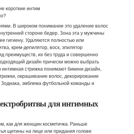
ниями. В широком понимании это удаление волос
 внутренней стороне бедер. Зона эта у мужчины
ее гигиену. Удаляются полностью или
тва, крем-депилятор, воск, эпилятор
д преимуществ, их без труда и совершенно
подходящий дизайн прически можно выбрать
я интимная стрижка понимают бикини-дизайн,
трижки, окрашивание волос, декорирование
к Зодиака, эмблема футбольной команды и
электробритвы для интимных
, как для женщин косметичка. Раньше
тья щетины на лице или придания голове