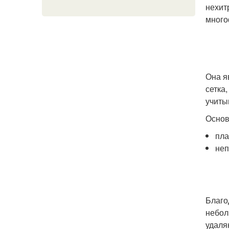
нехит
много
Она я
сетка
учиты
Основ
пла
неп
Благо
небол
удаля