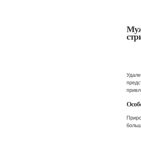
Муж
стр
Удале
предс
привл
Особ
Приро
больш