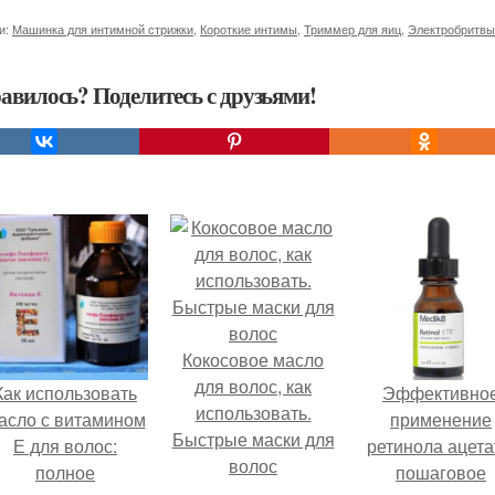
и:
Машинка для интимной стрижки
,
Короткие интимы
,
Триммер для яиц
,
Электробритвы
авилось? Поделитесь с друзьями!
Кокосовое масло
для волос, как
Как использовать
Эффективно
использовать.
асло с витамином
применение
Быстрые маски для
Е для волос:
ретинола ацета
волос
полное
пошаговое