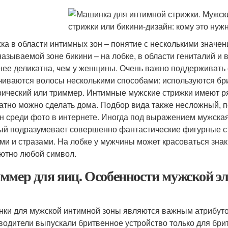
ка в области интимных зон – понятие с несколькими значе
 называемой зоне бикини – на лобке, в области гениталий и
нее деликатна, чем у женщины. Очень важно поддерживать 
чиваются волосы несколькими способами: используются бри
рический или триммер. Интимные мужские стрижки имеют ря
атно можно сделать дома. Подбор вида также несложный, 
н среди фото в интернете. Иногда под выражением мужска
ый подразумевает совершенно фантастические фигурные с
ми и стразами. На лобке у мужчины может красоваться зна
ютно любой символ.
ммер для яиц. Особенности мужской 
ки для мужской интимной зоны являются важным атрибутом
водители выпускали бритвенное устройство только для бри