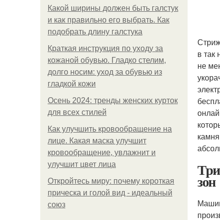
Какой ширины должен быть галстук
и как правильно его выбрать. Как
подобрать длину галстука
Стриж
Краткая инструкция по уходу за
в так
кожаной обувью. Гладко стелим,
не ме
долго носим: уход за обувью из
укора
гладкой кожи
элект
беспл
Осень 2024: тренды женских курток
онлай
для всех стилей
котор
Как улучшить кровообращение на
камня
лице. Какая маска улучшит
абсол
кровообращение, увлажнит и
Три
улучшит цвет лица
зон
Откройтесь миру: почему короткая
прическа и голой вид - идеальный
Машин
союз
произ