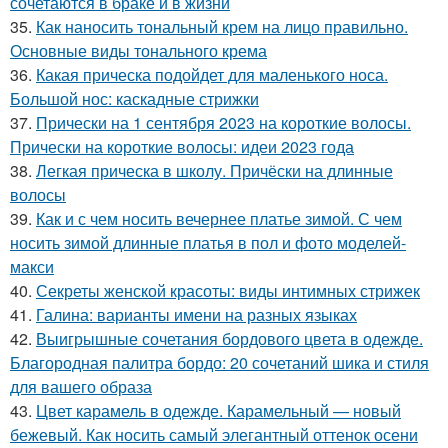
сочетаются в браке и в жизни
35.
Как наносить тональный крем на лицо правильно.
Основные виды тонального крема
36.
Какая прическа подойдет для маленького носа.
Большой нос: каскадные стрижки
37.
Прически на 1 сентября 2023 на короткие волосы.
Прически на короткие волосы: идеи 2023 года
38.
Легкая прическа в школу. Причёски на длинные
волосы
39.
Как и с чем носить вечернее платье зимой. С чем
носить зимой длинные платья в пол и фото моделей-
макси
40.
Секреты женской красоты: виды интимных стрижек
41.
Галина: варианты имени на разных языках
42.
Выигрышные сочетания бордового цвета в одежде.
Благородная палитра бордо: 20 сочетаний шика и стиля
для вашего образа
43.
Цвет карамель в одежде. Карамельный — новый
бежевый. Как носить самый элегантный оттенок осени