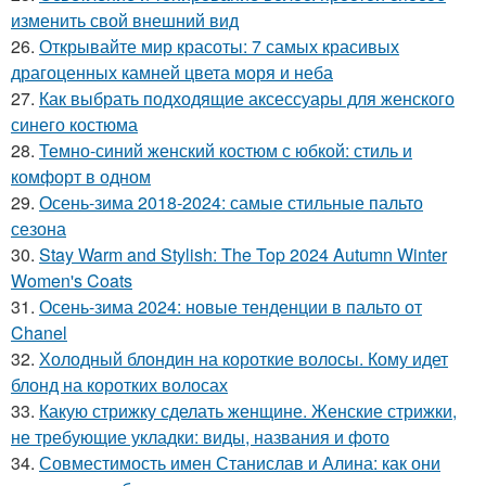
изменить свой внешний вид
26.
Открывайте мир красоты: 7 самых красивых
драгоценных камней цвета моря и неба
27.
Как выбрать подходящие аксессуары для женского
синего костюма
28.
Темно-синий женский костюм с юбкой: стиль и
комфорт в одном
29.
Осень-зима 2018-2024: самые стильные пальто
сезона
30.
Stay Warm and Stylish: The Top 2024 Autumn Winter
Women's Coats
31.
Осень-зима 2024: новые тенденции в пальто от
Chanel
32.
Холодный блондин на короткие волосы. Кому идет
блонд на коротких волосах
33.
Какую стрижку сделать женщине. Женские стрижки,
не требующие укладки: виды, названия и фото
34.
Совместимость имен Станислав и Алина: как они