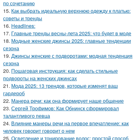
по сочетанию
15.
Как выбрать идеальную верхнюю одежду к платью:
советы и тренды
16.
Headlines:
17.
Главные тренды весны-лета 2025: что будет в моде
18.
Модные женские джинсы 2025: главные тенденции
сезона
19.
Джинсы женские с подворотами: модная тенденция
сезона
20.
Пошаговая инструкция: как сделать стильные
подвороты на женских джинсах
21.
Мода 2025: 13 трендов, которые изменят ваш
гардероб
22.
Манера речи: как она формирует наше общение
23.
Сергей Трофимов: Как Обнинск сформировал
талантливого певца
24.
Влияние манеры речи на первое впечатление: как
человек говорит говорит о нем
25.
Осветление и тонирование волос: простой способ