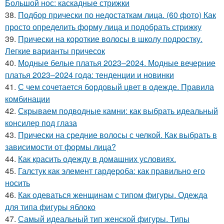
Большой нос: каскадные стрижки
38.
Подбор прически по недостаткам лица. (60 фото) Как
просто определить форму лица и подобрать стрижку
39.
Прически на короткие волосы в школу подростку.
Легкие варианты причесок
40.
Модные белые платья 2023–2024. Модные вечерние
платья 2023–2024 года: тенденции и новинки
41.
С чем сочетается бордовый цвет в одежде. Правила
комбинации
42.
Скрываем подводные камни: как выбрать идеальный
консилер под глаза
43.
Прически на средние волосы с челкой. Как выбрать в
зависимости от формы лица?
44.
Как красить одежду в домашних условиях.
45.
Галстук как элемент гардероба: как правильно его
носить
46.
Как одеваться женщинам с типом фигуры. Одежда
для типа фигуры яблоко
47.
Самый идеальный тип женской фигуры. Типы