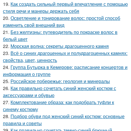
19.
Как создать сильный первый впечатление с помощью
стиля речи и манеры держать себя
20.
Осветление и тонирование волос: простой способ
изменить свой внешний вид
21.
Без желтизны: путеводитель по покраске волос в
белый цвет
22.
Морская волна: секреты драгоценного камня
23.
Всё о синих драгоценных и полудрагоценных камнях:
свойства, цвет, ценность
24.
Группа Бутырка в Кемерове: расписание концертов и
информация о группе
25.
Российское побережье: геология и минералы
26.
Как правильно сочетать синий женский костюм с
аксессуарами и обувью
27.
Комплектование образа: как подобрать туфли к
синему костюму
28.
Подбор обуви под женский синий костюм: основные
правила и советы
29.
Как правильно сочетать темно-синий брючный