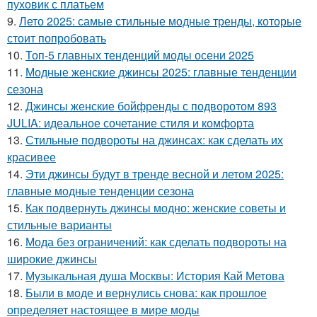
пуховик с платьем
9.
Лето 2025: самые стильные модные тренды, которые
стоит попробовать
10.
Топ-5 главных тенденций моды осени 2025
11.
Модные женские джинсы 2025: главные тенденции
сезона
12.
Джинсы женские бойфренды с подворотом 893
JULIA: идеальное сочетание стиля и комфорта
13.
Стильные подвороты на джинсах: как сделать их
красивее
14.
Эти джинсы будут в тренде весной и летом 2025:
главные модные тенденции сезона
15.
Как подвернуть джинсы модно: женские советы и
стильные варианты
16.
Мода без ограничений: как сделать подвороты на
широкие джинсы
17.
Музыкальная душа Москвы: История Кай Метова
18.
Были в моде и вернулись снова: как прошлое
определяет настоящее в мире моды