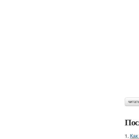
читат
Пос
1.
Как