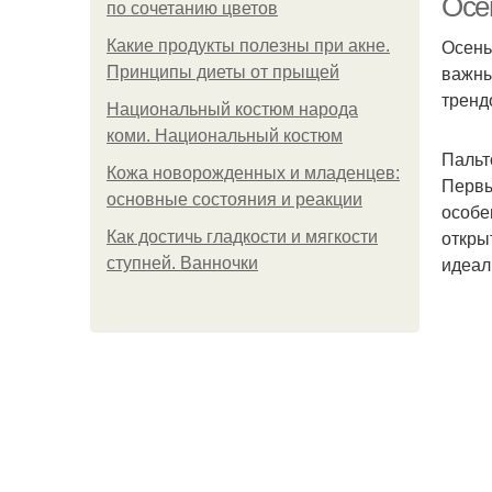
Осен
по сочетанию цветов
Осень
Какие продукты полезны при акне.
важны
Принципы диеты от прыщей
тренд
Национальный костюм народа
коми. Национальный костюм
Пальт
Кожа новорожденных и младенцев:
Первы
основные состояния и реакции
особе
откры
Как достичь гладкости и мягкости
идеал
ступней. Ванночки