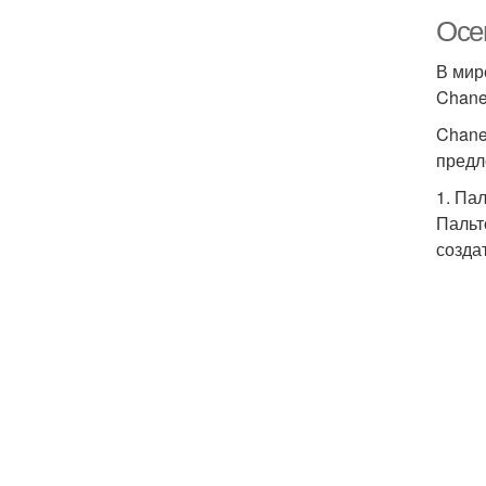
Осе
В мир
Chane
Chane
предл
1. Па
Пальт
созда