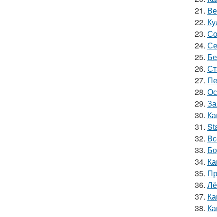
21.
Ве
22.
Ку
23.
Со
24.
Се
25.
Бе
26.
Ст
27.
Пе
28.
Ос
29.
За
30.
Ка
31.
St
32.
Вс
33.
Бо
34.
Ка
35.
Пр
36.
Лё
37.
Ка
38.
Ка