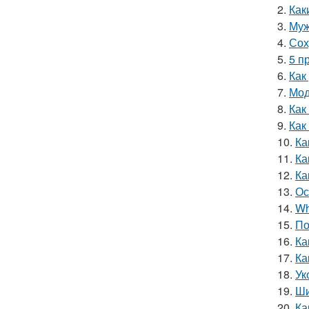
2.
Как
3.
Муж
4.
Сох
5.
5 п
6.
Как
7.
Мод
8.
Как
9.
Как
10.
Ка
11.
Ка
12.
Ка
13.
Ос
14.
Wh
15.
По
16.
Ка
17.
Ка
18.
Ук
19.
Ши
20.
Ка