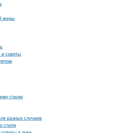
х
й жены
а
 и советы
летом
шему стилю
для разных случаев
о стиля
 советы и луки