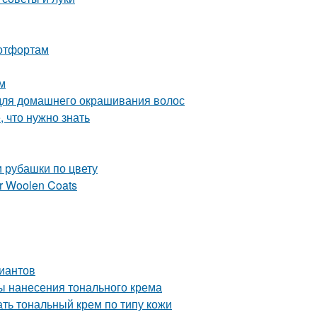
ботфортам
м
 для домашнего окрашивания волос
, что нужно знать
и рубашки по цвету
er Woolen Coats
риантов
ы нанесения тонального крема
ать тональный крем по типу кожи