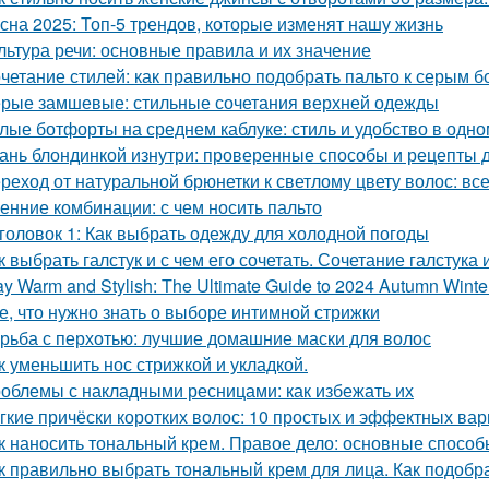
сна 2025: Топ-5 трендов, которые изменят нашу жизнь
льтура речи: основные правила и их значение
четание стилей: как правильно подобрать пальто к серым 
рые замшевые: стильные сочетания верхней одежды
лые ботфорты на среднем каблуке: стиль и удобство в одно
ань блондинкой изнутри: проверенные способы и рецепты
реход от натуральной брюнетки к светлому цвету волос: все
енние комбинации: с чем носить пальто
головок 1: Как выбрать одежду для холодной погоды
к выбрать галстук и с чем его сочетать. Сочетание галстука 
ay Warm and Stylish: The Ultimate Guide to 2024 Autumn Wint
е, что нужно знать о выборе интимной стрижки
рьба с перхотью: лучшие домашние маски для волос
к уменьшить нос стрижкой и укладкой.
облемы с накладными ресницами: как избежать их
гкие причёски коротких волос: 10 простых и эффектных ва
к наносить тональный крем. Правое дело: основные способ
к правильно выбрать тональный крем для лица. Как подобр