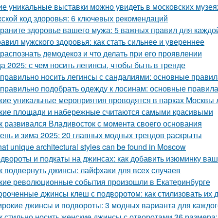
ие уникальные выставки можно увидеть в московских музея
ской код здоровья: 6 ключевых рекомендаций
раните здоровье вашего мужа: 5 важных правил для каждо
равил мужского здоровья: как стать сильнее и увереннее
 распознать демодекоз и что делать при его проявлении
а 2025: с чем носить легинсы, чтобы быть в тренде
 правильно носить легинсы с сандалиями: основные правил
 правильно подобрать одежду к лосинам: основные правила
кие уникальные мероприятия проводятся в парках Москвы 
кие площади и набережные считаются самыми красивыми
к развивался Владивосток с момента своего основания
ень и зима 2025: 20 главных модных трендов раскрыты
at unique architectural styles can be found in Moscow
двороты и подкаты на джинсах: как добавить изюминку ва
к подвернуть джинсы: лайфхаки для всех случаев
кие революционные события произошли в Екатеринбурге
ороченные джинсы клеш с подворотом: как стилизовать их 
рокие джинсы и подвороты: 3 модных варианта для каждог
к стильно носить женские джинсы с отворотами 36 размера: