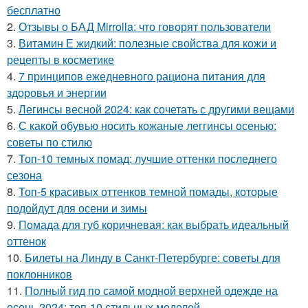
бесплатно
2.
Отзывы о БАД Mirrolla: что говорят пользователи
3.
Витамин Е жидкий: полезные свойства для кожи и
рецепты в косметике
4.
7 принципов ежедневного рациона питания для
здоровья и энергии
5.
Легинсы весной 2024: как сочетать с другими вещами
6.
С какой обувью носить кожаные леггинсы осенью:
советы по стилю
7.
Топ-10 темных помад: лучшие оттенки последнего
сезона
8.
Топ-5 красивых оттенков темной помады, которые
подойдут для осени и зимы
9.
Помада для губ коричневая: как выбрать идеальный
оттенок
10.
Билеты на Линду в Санкт-Петербурге: советы для
поклонников
11.
Полный гид по самой модной верхней одежде на
осень 2024: топ-10 стильных моделей