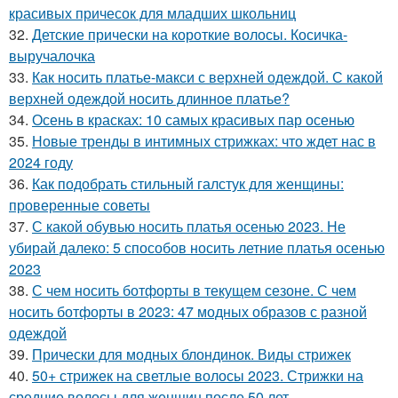
красивых причесок для младших школьниц
32.
Детские прически на короткие волосы. Косичка-
выручалочка
33.
Как носить платье-макси с верхней одеждой. С какой
верхней одеждой носить длинное платье?
34.
Осень в красках: 10 самых красивых пар осенью
35.
Новые тренды в интимных стрижках: что ждет нас в
2024 году
36.
Как подобрать стильный галстук для женщины:
проверенные советы
37.
С какой обувью носить платья осенью 2023. Не
убирай далеко: 5 способов носить летние платья осенью
2023
38.
С чем носить ботфорты в текущем сезоне. С чем
носить ботфорты в 2023: 47 модных образов с разной
одеждой
39.
Прически для модных блондинок. Виды стрижек
40.
50+ стрижек на светлые волосы 2023. Стрижки на
средние волосы для женщин после 50 лет