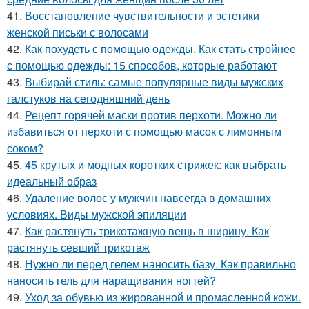
41.
Восстановление чувствительности и эстетики
женской письки с волосами
42.
Как похудеть с помощью одежды. Как стать стройнее
с помощью одежды: 15 способов, которые работают
43.
Выбирай стиль: самые популярные виды мужских
галстуков на сегодняшний день
44.
Рецепт горячей маски против перхоти. Можно ли
избавиться от перхоти с помощью масок с лимонным
соком?
45.
45 крутых и модных коротких стрижек: как выбрать
идеальный образ
46.
Удаление волос у мужчин навсегда в домашних
условиях. Виды мужской эпиляции
47.
Как растянуть трикотажную вещь в ширину. Как
растянуть севший трикотаж
48.
Нужно ли перед гелем наносить базу. Как правильно
наносить гель для наращивания ногтей?
49.
Уход за обувью из жированной и промасленной кожи.