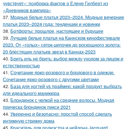
чувствует»: подборка фактов о Елене Гилберт из
«Дневников вампира»
37.
Модные белые платья 2023–2024. Модные вечерние
платья 2023–2024 года: тенденции и новинки
38.
Ботфорты: прошлое, настоящее и будущее
39.
Лучшие белые платья на Каннском кинофестивале
2023. От «голых» сеток-цепочек до роскошного золота:
20 блестящих платьев звезд в Каннах-2023
40.
Брить иль не брить: выбор между уходом за лицом и
естественностью
41.
Сочетание ярко-розового и бордового в одежде.
Сочетание ярко-розового с другими цветами
42.
База для ногтей vs праймер: какой продукт выбрать
для идеального маникюра
43.
Блондинок с челкой на средние волосы. Модная
прическа блондинок пикси 2021
44.
Уверенно и безопасно: простой способ сделать
интимную стрижку дома
45.
Краситель для полиэстра и нейлона Jacquard.