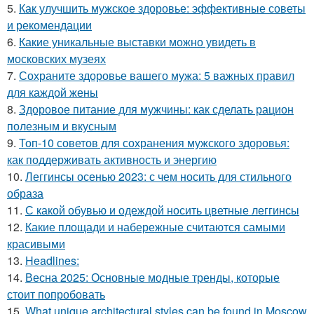
5.
Как улучшить мужское здоровье: эффективные советы
и рекомендации
6.
Какие уникальные выставки можно увидеть в
московских музеях
7.
Сохраните здоровье вашего мужа: 5 важных правил
для каждой жены
8.
Здоровое питание для мужчины: как сделать рацион
полезным и вкусным
9.
Топ-10 советов для сохранения мужского здоровья:
как поддерживать активность и энергию
10.
Леггинсы осенью 2023: с чем носить для стильного
образа
11.
С какой обувью и одеждой носить цветные леггинсы
12.
Какие площади и набережные считаются самыми
красивыми
13.
Headlines:
14.
Весна 2025: Основные модные тренды, которые
стоит попробовать
15.
What unique architectural styles can be found in Moscow