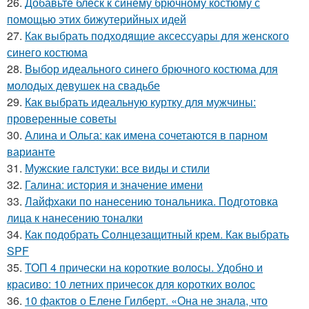
26.
Добавьте блеск к синему брючному костюму с
помощью этих бижутерийных идей
27.
Как выбрать подходящие аксессуары для женского
синего костюма
28.
Выбор идеального синего брючного костюма для
молодых девушек на свадьбе
29.
Как выбрать идеальную куртку для мужчины:
проверенные советы
30.
Алина и Ольга: как имена сочетаются в парном
варианте
31.
Мужские галстуки: все виды и стили
32.
Галина: история и значение имени
33.
Лайфхаки по нанесению тональника. Подготовка
лица к нанесению тоналки
34.
Как подобрать Солнцезащитный крем. Как выбрать
SPF
35.
ТОП 4 прически на короткие волосы. Удобно и
красиво: 10 летних причесок для коротких волос
36.
10 фактов о Елене Гилберт. «Она не знала, что