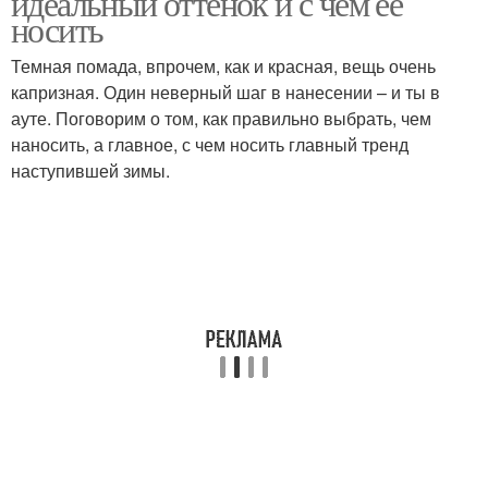
идеальный оттенок и с чем её
носить
Темная помада, впрочем, как и красная, вещь очень
капризная. Один неверный шаг в нанесении – и ты в
Черная помада
Вишневая помада
ауте. Поговорим о том, как правильно выбрать, чем
наносить, а главное, с чем носить главный тренд
наступившей зимы.
Помада для губ
Коричневая помада
Помады без полной
Помады для губ
смены
Коричневые помады