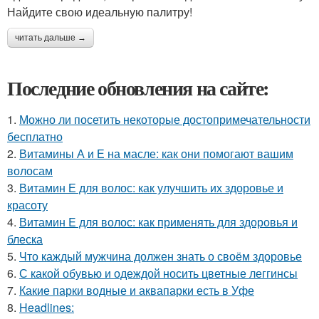
Найдите свою идеальную палитру!
читать дальше →
Последние обновления на сайте:
1.
Можно ли посетить некоторые достопримечательности
бесплатно
2.
Витамины А и Е на масле: как они помогают вашим
волосам
3.
Витамин Е для волос: как улучшить их здоровье и
красоту
4.
Витамин E для волос: как применять для здоровья и
блеска
5.
Что каждый мужчина должен знать о своём здоровье
6.
С какой обувью и одеждой носить цветные леггинсы
7.
Какие парки водные и аквапарки есть в Уфе
8.
Headlines: