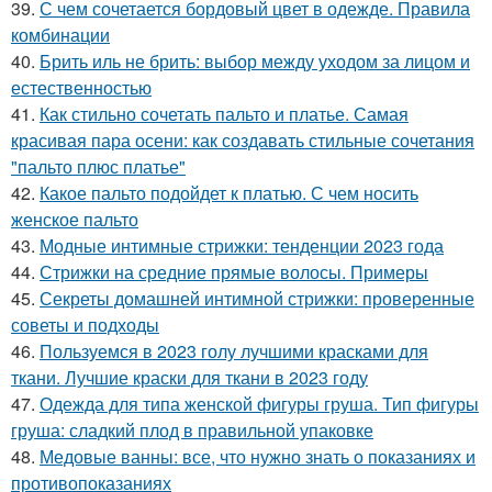
39.
С чем сочетается бордовый цвет в одежде. Правила
комбинации
40.
Брить иль не брить: выбор между уходом за лицом и
естественностью
41.
Как стильно сочетать пальто и платье. Самая
красивая пара осени: как создавать стильные сочетания
"пальто плюс платье"
42.
Какое пальто подойдет к платью. С чем носить
женское пальто
43.
Модные интимные стрижки: тенденции 2023 года
44.
Стрижки на средние прямые волосы. Примеры
45.
Секреты домашней интимной стрижки: проверенные
советы и подходы
46.
Пользуемся в 2023 голу лучшими красками для
ткани. Лучшие краски для ткани в 2023 году
47.
Одежда для типа женской фигуры груша. Тип фигуры
груша: сладкий плод в правильной упаковке
48.
Медовые ванны: все, что нужно знать о показаниях и
противопоказаниях