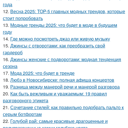
года
12.
Весна 2025: TOP-5 главных модных трендов, которые
стоит попробовать
13.
Модные тренды 2025: что будет в моде в будущем
году
14.
Где можно посмотреть джаз или живую музыку
15.
Джинсы с отворотами: как преобразить свой
гардероб
16.
Джинсы женские с подворотами: модная тенденция
сезона
17.
Мода 2025: что будет в тренде
18.
Любэ в Новосибирске: полная афиша концертов
19.
Разница между манерой речи и манерой разговора
20.
Как быть вежливым и уважаемым: 19 правил
разговорного этикета
21.
Сочетание стилей: как правильно подобрать пальто к
серым ботфортам
22.
Голубой рай: самые красивые драгоценные и
полудрагоценные камни голубого цвета