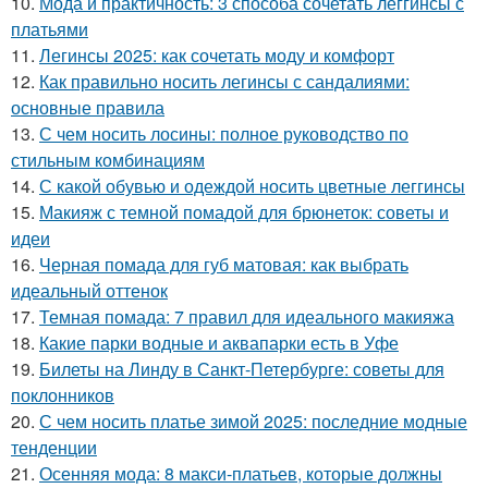
10.
Мода и практичность: 3 способа сочетать леггинсы с
платьями
11.
Легинсы 2025: как сочетать моду и комфорт
12.
Как правильно носить легинсы с сандалиями:
основные правила
13.
С чем носить лосины: полное руководство по
стильным комбинациям
14.
С какой обувью и одеждой носить цветные леггинсы
15.
Макияж с темной помадой для брюнеток: советы и
идеи
16.
Черная помада для губ матовая: как выбрать
идеальный оттенок
17.
Темная помада: 7 правил для идеального макияжа
18.
Какие парки водные и аквапарки есть в Уфе
19.
Билеты на Линду в Санкт-Петербурге: советы для
поклонников
20.
С чем носить платье зимой 2025: последние модные
тенденции
21.
Осенняя мода: 8 макси-платьев, которые должны