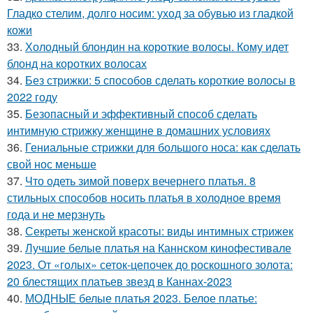
Гладко стелим, долго носим: уход за обувью из гладкой
кожи
33.
Холодный блондин на короткие волосы. Кому идет
блонд на коротких волосах
34.
Без стрижки: 5 способов сделать короткие волосы в
2022 году
35.
Безопасный и эффективный способ сделать
интимную стрижку женщине в домашних условиях
36.
Гениальные стрижки для большого носа: как сделать
свой нос меньше
37.
Что одеть зимой поверх вечернего платья. 8
стильных способов носить платья в холодное время
года и не мерзнуть
38.
Секреты женской красоты: виды интимных стрижек
39.
Лучшие белые платья на Каннском кинофестивале
2023. От «голых» сеток-цепочек до роскошного золота:
20 блестящих платьев звезд в Каннах-2023
40.
МОДНЫЕ белые платья 2023. Белое платье: