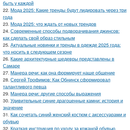
быть у каждой
22.
Мода 2025: Какие тренды будут лидировать через три
года
23.
Мода 2025: что ждать от новых трендов
24.
Современные способы подворачивания джинсов:
как сделать свой образ стильным
25.
Актуальные новинки и тренды в одежде 2025 года:
что носить в следующем сезоне
26.
Какие архитектурные шедевры представлены в
Самаре
27.
Манера речи: как она формирует наше общение
28.
Сергей Трофимов: Как Обнинск сформировал
талантливого певца
29.
Манера речи: другие способы выражения
30.
Удивительные синие драгоценные камни: история и
значение
31.
Как сочетать синий женский костюм с аксессуарами и
обувью
32.
Краткая инструкция по уходу за кожаной обувью.