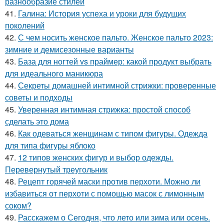
разнообразие стилей
41.
Галина: История успеха и уроки для будущих
поколений
42.
С чем носить женское пальто. Женское пальто 2023:
зимние и демисезонные варианты
43.
База для ногтей vs праймер: какой продукт выбрать
для идеального маникюра
44.
Секреты домашней интимной стрижки: проверенные
советы и подходы
45.
Уверенная интимная стрижка: простой способ
сделать это дома
46.
Как одеваться женщинам с типом фигуры. Одежда
для типа фигуры яблоко
47.
12 типов женских фигур и выбор одежды.
Перевернутый треугольник
48.
Рецепт горячей маски против перхоти. Можно ли
избавиться от перхоти с помощью масок с лимонным
соком?
49.
Расскажем о Сегодня, что лето или зима или осень.