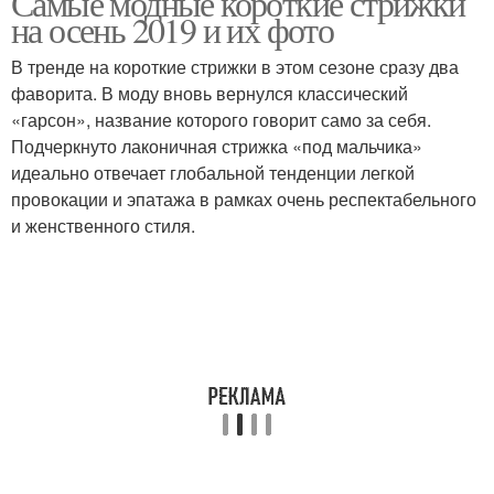
Самые модные короткие стрижки
на осень 2019 и их фото
В тренде на короткие стрижки в этом сезоне сразу два
Прически на средние
фаворита. В моду вновь вернулся классический
Прически с челкой
волосы
«гарсон», название которого говорит само за себя.
Подчеркнуто лаконичная стрижка «под мальчика»
идеально отвечает глобальной тенденции легкой
провокации и эпатажа в рамках очень респектабельного
Идеальные прически
и женственного стиля.