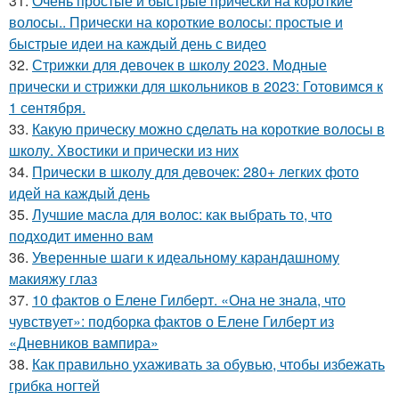
31.
Очень простые и быстрые прически на короткие
волосы.. Прически на короткие волосы: простые и
быстрые идеи на каждый день с видео
32.
Стрижки для девочек в школу 2023. Модные
прически и стрижки для школьников в 2023: Готовимся к
1 сентября.
33.
Какую прическу можно сделать на короткие волосы в
школу. Хвостики и прически из них
34.
Прически в школу для девочек: 280+ легких фото
идей на каждый день
35.
Лучшие масла для волос: как выбрать то, что
подходит именно вам
36.
Уверенные шаги к идеальному карандашному
макияжу глаз
37.
10 фактов о Елене Гилберт. «Она не знала, что
чувствует»: подборка фактов о Елене Гилберт из
«Дневников вампира»
38.
Как правильно ухаживать за обувью, чтобы избежать
грибка ногтей