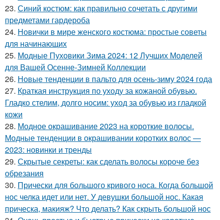
23.
Синий костюм: как правильно сочетать с другими
предметами гардероба
24.
Новички в мире женского костюма: простые советы
для начинающих
25.
Модные Пуховики Зима 2024: 12 Лучших Моделей
для Вашей Осенне-Зимней Коллекции
26.
Новые тенденции в пальто для осень-зиму 2024 года
27.
Краткая инструкция по уходу за кожаной обувью.
Гладко стелим, долго носим: уход за обувью из гладкой
кожи
28.
Модное окрашивание 2023 на короткие волосы.
Модные тенденции в окрашивании коротких волос —
2023: новинки и тренды
29.
Скрытые секреты: как сделать волосы короче без
обрезания
30.
Прически для большого кривого носа. Когда большой
нос челка идет или нет. У девушки большой нос. Какая
прическа, макияж? Что делать? Как скрыть большой нос