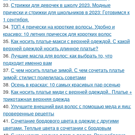
33.
Стрижки для девочек в школу 2023. Модные
прически и стрижки для школьников в 2023: Готовимся к
1 сентября.
34.
ТОП 4 прически на короткие волосы. Удобно и
красиво: 10 летних причесок для коротких волос
35.
Как носить платье-макси с верхней одеждой. С какой
верхней одеждой носить длинное платье?
36.
Лучшие масла для волос: как выбрать то, что
подходит именно вам
37.
С чем носить платье зимой. С чем сочетать платье
зимой: стилист поделилась советами
38.
Осень в красках: 10 самых красивых пар осенью
39.
Как носить платье миди с верхней одеждой.. Платье +
трикотажная верхняя одежда
40.
Улучшите внешний вид волос с помощью меда и яиц:
проверенные рецепты
41.
Сочетание бордового цвета в одежде с другими
цветами. Теплые цвета в сочетании с бордовым