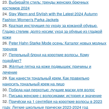
23.
Выбирайте стиль: тренды женских брючных
костюмов 2024
24.
Stay Warm and Stylish with the Latest 2024 Autumn
Fashion Women's Parka Jackets
25.
Краткая инструкция по уходу за кожаной обувью.
Гладко стелим, долго носим: уход за обувью из гладкой
кожи
26.
Peter Hahn Starke Mode осень: Каталог новых модных
трендов
27.
Пепельный блонд на короткие волосы. Кому
подойдет?
28.
Жёлтые пятна на коже подмышек: причины и
лечение
29.
Как нанести тональный крем. Как правильно
наносить тональный крем на лицо
30.
Победа над перхотью: лучшие маски для волос
31.
Письма женские с волосиками: история и значение
32.
Причёски на 1 сентября на короткие волосы в 2023
году. Легкие школьные прически 2023-2024 год