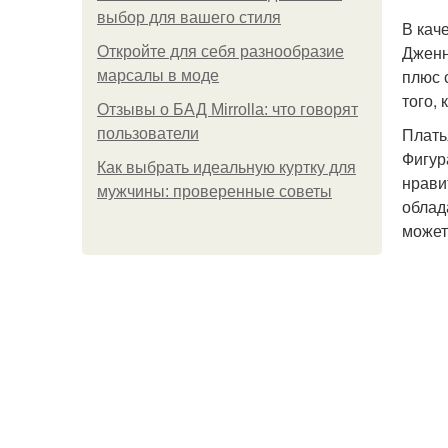
выбор для вашего стиля
В кач
Дженн
Откройте для себя разнообразие
плюс 
марсалы в моде
того,
Отзывы о БАД Mirrolla: что говорят
Плать
пользователи
Фигур
Как выбрать идеальную куртку для
нрави
мужчины: проверенные советы
облад
может