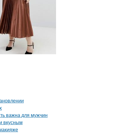
тановлении
х
сть важна для мужчин
 и вкусным
 макияже