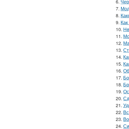
6.
Чер
7.
Мод
8.
Как
9.
Как
10.
He
11.
Мо
12.
Ма
13.
Ст
14.
Ка
15.
Ка
16.
Об
17.
Бо
18.
Бр
19.
Ос
20.
Сд
21.
Уд
22.
Вс
23.
Во
24.
Си