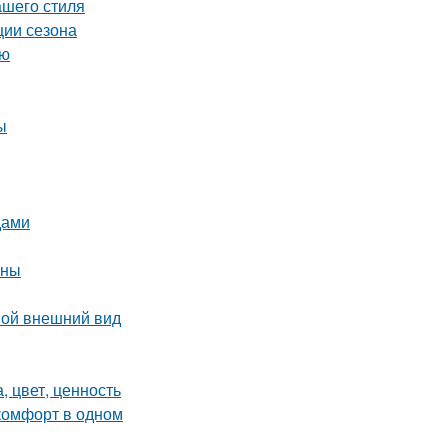
ашего стиля
ции сезона
ию
ы
дами
ины
вой внешний вид
, цвет, ценность
комфорт в одном