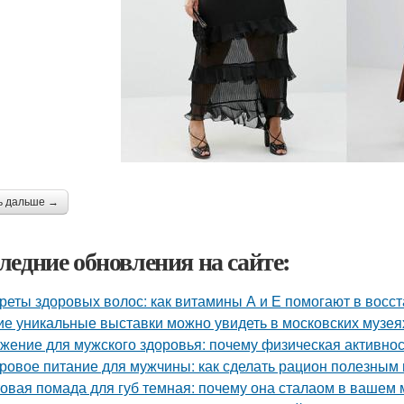
ь дальше →
ледние обновления на сайте:
реты здоровых волос: как витамины А и Е помогают в восс
ие уникальные выставки можно увидеть в московских музея
жение для мужского здоровья: почему физическая активно
ровое питание для мужчины: как сделать рацион полезным
овая помада для губ темная: почему она сталаом в вашем