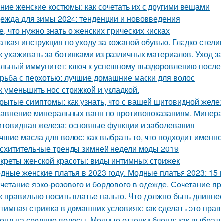
ние женские костюмы: как сочетать их с другими вещами
ежда для зимы 2024: тенденции и нововведения
е, что нужно знать о женских прических кисках
аткая инструкция по уходу за кожаной обувью. Гладко стелим
к ухаживать за ботинками из различных материалов. Уход 
льный иммунитет: ключ к успешному выздоровлению после
рьба с перхотью: лучшие домашние маски для волос
к уменьшить нос стрижкой и укладкой.
рытые симптомы: как узнать, что с вашей щитовидной желез
авнение минеральных ванн по противопоказаниям. Минера
товидная железа: основные функции и заболевания
чшие масла для волос: как выбрать то, что подходит именн
схитительные тренды зимней недели моды 2019
креты женской красоты: виды интимных стрижек
дные женские платья в 2023 году. Модные платья 2023: 15 
четание ярко-розового и бордового в одежде. Сочетание яр
к правильно носить платье пальто. Что должно быть длинне
тимная стрижка в домашних условиях: как сделать это пра
онд на средние волосы. Модные оттенки блонд: как выбрать