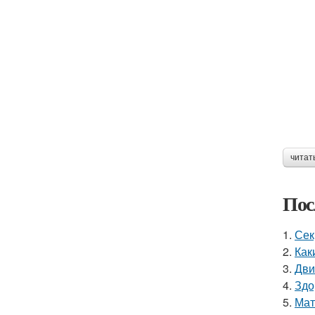
читат
Пос
1.
Сек
2.
Как
3.
Дви
4.
Здо
5.
Мат