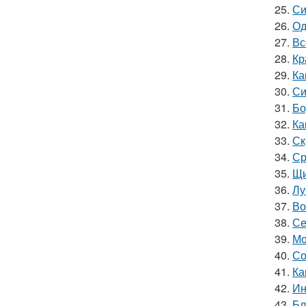
25.
Си
26.
Од
27.
Вс
28.
Кр
29.
Ка
30.
Си
31.
Бо
32.
Ка
33.
Ск
34.
Ср
35.
Щи
36.
Лу
37.
Во
38.
Се
39.
Мо
40.
Со
41.
Ка
42.
Ин
43.
Бл