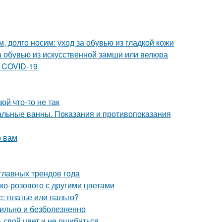
, долго носим: уход за обувью из гладкой кожи
за обувью из искусственной замши или велюра
 COVID-19
ой что-то не так
льные ванны. Показания и противопоказания
о вам
главных трендов года
ко-розового с другими цветами
е: платье или пальто?
вильно и безболезненно
 свой цвет и не ошибиться