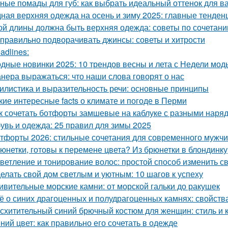
ные помады для губ: как выбрать идеальный оттенок для в
ная верхняя одежда на осень и зиму 2025: главные тенден
ой длины должна быть верхняя одежда: советы по сочетан
 правильно подворачивать джинсы: советы и хитрости
adlines:
дные новинки 2025: 10 трендов весны и лета с Недели мод
нера выражаться: что наши слова говорят о нас
илистика и выразительность речи: основные принципы
кие интересные facts о климате и погоде в Перми
к сочетать ботфорты замшевые на каблуке с разными наря
увь и одежда: 25 правил для зимы 2025
тфорты 2026: стильные сочетания для современного мужч
юнетки, готовы к перемене цвета? Из брюнетки в блондинку
ветление и тонирование волос: простой способ изменить с
елать свой дом светлым и уютным: 10 шагов к успеху
ивительные морские камни: от морской гальки до ракушек
ё о синих драгоценных и полудрагоценных камнях: свойства
схитительный синий брючный костюм для женщин: стиль и 
ний цвет: как правильно его сочетать в одежде