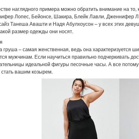
естве наглядного примера можно обратить внимание на то,
ифер Лопес, Бейонсе, Шакира, Блейк Лавли, Дженнифер Ла
сайз Танеша Авашти и Надя Абулхоусон – у всех этих деву
 какой размер одежды они носят.
я
а груша – самая женственная, ведь она характеризуется ши
тся мужчинам. Если научиться правильно подчеркивать дос
ательницы идеальной фигуры песочные часы. А все потому, 
 стать вашим козырем.