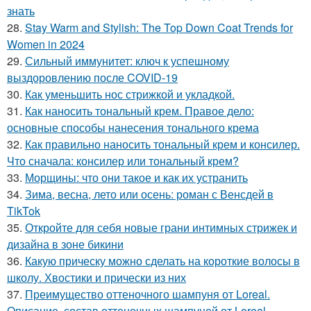
знать
28.
Stay Warm and Stylish: The Top Down Coat Trends for
Women in 2024
29.
Сильный иммунитет: ключ к успешному
выздоровлению после COVID-19
30.
Как уменьшить нос стрижкой и укладкой.
31.
Как наносить тональный крем. Правое дело:
основные способы нанесения тонального крема
32.
Как правильно наносить тональный крем и консилер.
Что сначала: консилер или тональный крем?
33.
Морщины: что они такое и как их устранить
34.
Зима, весна, лето или осень: роман с Венсдей в
TikTok
35.
Откройте для себя новые грани интимных стрижек и
дизайна в зоне бикини
36.
Какую прическу можно сделать на короткие волосы в
школу. Хвостики и прически из них
37.
Преимущество оттеночного шампуня от Loreal.
Описание, состав оттеночных шампуней от Loreal