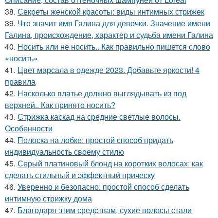
38.
Секреты женской красоты: виды интимных стрижек
39.
Что значит имя Галина для девочки. Значение имени
Галина, происхождение, характер и судьба имени Галина
40.
Носить или не носить.. Как правильно пишется слово
«носить»
41.
Цвет марсала в одежде 2023. Добавьте яркости! 4
правила
42.
Насколько платье должно выглядывать из под
верхней.. Как принято носить?
43.
Стрижка каскад на средние светлые волосы.
Особенности
44.
Полоска на лобке: простой способ придать
индивидуальность своему стилю
45.
Серый платиновый блонд на коротких волосах: как
сделать стильный и эффектный прическу
46.
Уверенно и безопасно: простой способ сделать
интимную стрижку дома
47.
Благодаря этим средствам, сухие волосы стали