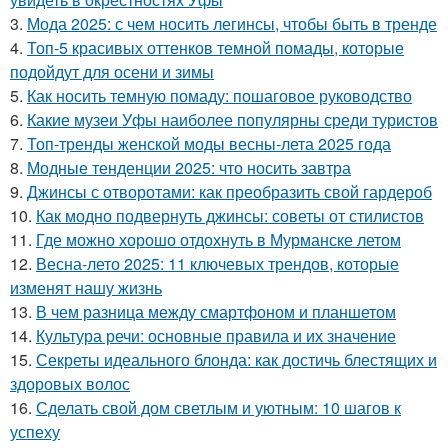
3.
Мода 2025: с чем носить легинсы, чтобы быть в тренде
4.
Топ-5 красивых оттенков темной помады, которые
подойдут для осени и зимы
5.
Как носить темную помаду: пошаговое руководство
6.
Какие музеи Уфы наиболее популярны среди туристов
7.
Топ-тренды женской моды весны-лета 2025 года
8.
Модные тенденции 2025: что носить завтра
9.
Джинсы с отворотами: как преобразить свой гардероб
10.
Как модно подвернуть джинсы: советы от стилистов
11.
Где можно хорошо отдохнуть в Мурманске летом
12.
Весна-лето 2025: 11 ключевых трендов, которые
изменят нашу жизнь
13.
В чем разница между смартфоном и планшетом
14.
Культура речи: основные правила и их значение
15.
Секреты идеального блонда: как достичь блестящих и
здоровых волос
16.
Сделать свой дом светлым и уютным: 10 шагов к
успеху