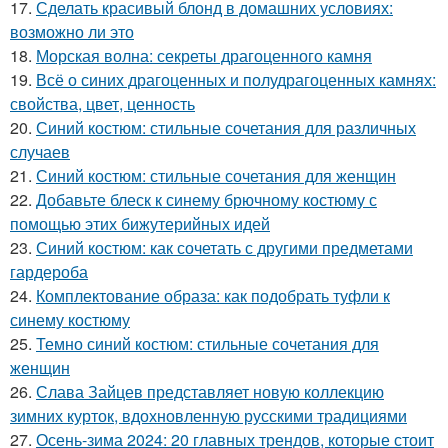
17.
Сделать красивый блонд в домашних условиях:
возможно ли это
18.
Морская волна: секреты драгоценного камня
19.
Всё о синих драгоценных и полудрагоценных камнях:
свойства, цвет, ценность
20.
Синий костюм: стильные сочетания для различных
случаев
21.
Синий костюм: стильные сочетания для женщин
22.
Добавьте блеск к синему брючному костюму с
помощью этих бижутерийных идей
23.
Синий костюм: как сочетать с другими предметами
гардероба
24.
Комплектование образа: как подобрать туфли к
синему костюму
25.
Темно синий костюм: стильные сочетания для
женщин
26.
Слава Зайцев представляет новую коллекцию
зимних курток, вдохновленную русскими традициями
27.
Осень-зима 2024: 20 главных трендов, которые стоит